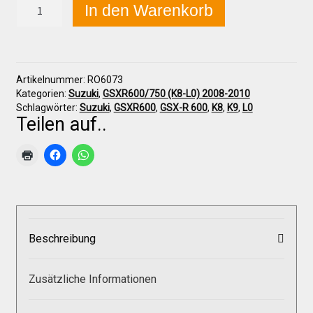
Suzuki
In den Warenkorb
GSX-
R
600/750
Über uns
(K8-
L0)
Artikelnummer:
RO6073
2008-
Infos zu unseren Produkten
Kategorien:
Suzuki
,
GSXR600/750 (K8-L0) 2008-2010
2010
Schlagwörter:
Suzuki
,
GSXR600
,
GSX-R 600
,
K8
,
K9
,
L0
Polster,
Teilen auf..
klein
Händlerkonditionen
Menge
Marken
Sitzpolster und erhöhte Sitzpolster
Beschreibung
Preislisten
Zusätzliche Informationen