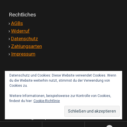
Rechtliches
'
›
AGBs
'
›
Widerruf
'
›
Datenschutz
'
›
Zahlungsarten
'
›
Impressum
Datenschutz und Cookies: Diese Website verwendet Cookies. Wenn
Kontakt
du die Website weiterhin nutzt, stimmst du der Verwendung von
Cookies zu.
Weitere Informationen, beispielsweise zur Kontrolle von Cookies,
findest du hier:
Cookie-Richtlinie
© IMT-Fairings Shop 2026