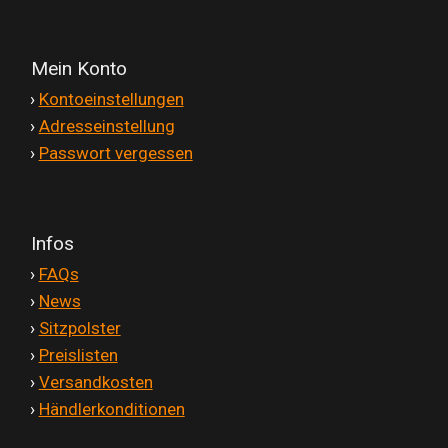
Versandkosten
Mein Konto
Widerruf
'
›
Kontoeinstellungen
'
›
Adresseinstellung
Datenschutzerklärung
'
›
Passwort vergessen
Zahlungsarten
Infos
'
›
FAQs
'
›
News
'
›
Sitzpolster
'
›
Preislisten
'
›
Versandkosten
'
›
Händlerkonditionen