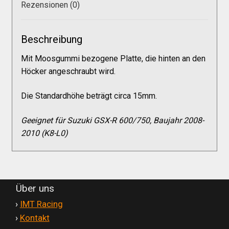
Galerie
Rezensionen (0)
Warenkorb
Beschreibung
Mit Moosgummi bezogene Platte, die hinten an den
Kasse
Höcker angeschraubt wird.
Die Standardhöhe beträgt circa 15mm.
Mein Konto
Geeignet für Suzuki GSX-R 600/750, Baujahr 2008-
2010 (K8-L0)
Allgemeine Geschäftsbedingungen
FAQs
Über uns
Impressum
'
›
IMT Racing
'
›
Kontakt