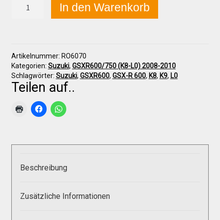
Suzuki
In den Warenkorb
GSX-
R
600/750
Über uns
(K8-
L0)
Artikelnummer:
RO6070
2008-
Infos zu unseren Produkten
Kategorien:
Suzuki
,
GSXR600/750 (K8-L0) 2008-2010
2010
Schlagwörter:
Suzuki
,
GSXR600
,
GSX-R 600
,
K8
,
K9
,
L0
Luftkanäle-
Teilen auf..
Set
Händlerkonditionen
Menge
Marken
Sitzpolster und erhöhte Sitzpolster
Beschreibung
Preislisten
Zusätzliche Informationen