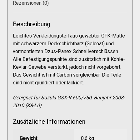
Galerie
Rezensionen (0)
Warenkorb
Beschreibung
Leichtes Verkleidungsteil aus gewebter GFK-Matte
Kasse
mit schwarzem Deckschichtharz (Gelcoat) und
vormontierten Dzus-Panex Schnellverschlüssen.
Alle Befestigungspunkte sind zusätzlich mit Kohle-
Mein Konto
Kevlar-Gewebe verstärkt, jedoch nicht vorgebohrt.
Das Gewicht ist mit Carbon vergleichbar. Die Teile
sind nicht grundiert oder lackiert.
Allgemeine Geschäftsbedingungen
Geeignet für Suzuki GSX-R 600/750, Baujahr 2008-
FAQs
2010 (K8-L0)
Zusätzliche Informationen
Impressum
Gewicht
0,6 kg