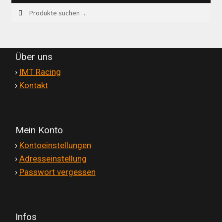
Suchen
Suchen
nach:
Über uns
'
›
IMT Racing
'
›
Kontakt
Mein Konto
'
›
Kontoeinstellungen
'
›
Adresseinstellung
'
›
Passwort vergessen
Infos