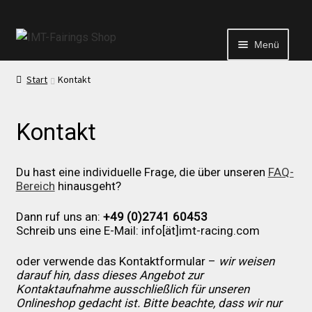
Menü
Start
Kontakt
Start
Kontakt
Echtheit von Bewertungen
Du hast eine individuelle Frage, die über unseren
FAQ-
Kontakt
Bereich
hinausgeht?
Dann ruf uns an:
+49 (0)2741 60453
News
Schreib uns eine E-Mail: info[ät]imt-racing.com
oder verwende das Kontaktformular –
wir weisen
News
darauf hin, dass dieses Angebot zur
Kontaktaufnahme ausschließlich für unseren
Onlineshop gedacht ist. Bitte beachte, dass wir nur
Test Startseite