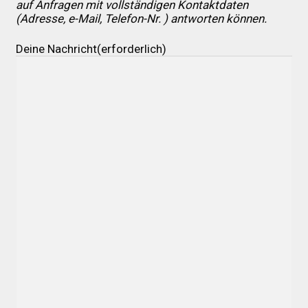
auf Anfragen mit vollständigen Kontaktdaten
(Adresse, e-Mail, Telefon-Nr. ) antworten können.
Über uns
Deine Nachricht
(erforderlich)
Infos zu unseren Produkten
Händlerkonditionen
Marken
Sitzpolster und erhöhte Sitzpolster
Preislisten