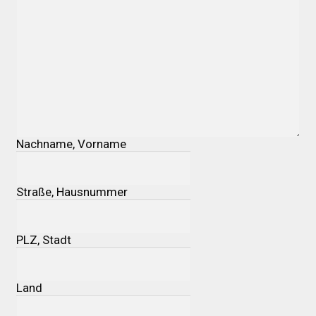
Galerie
Warenkorb
Kasse
Mein Konto
Nachname, Vorname
Allgemeine Geschäftsbedingungen
Straße, Hausnummer
FAQs
PLZ, Stadt
Impressum
Land