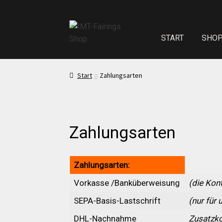
START
SHO
Start
Echth
Start
Zahlungsarten
Test Startseite
Zahlungsarten
Sitzpolster und
Zahlungsarten:
Kasse
Mei
Vorkasse /Banküberweisung
(die Kon
Impressum
SEPA-Basis-Lastschrift
(nur für
DHL-Nachnahme
Zusatzko