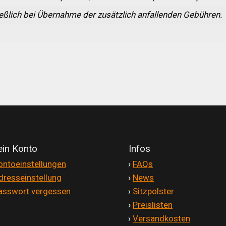
eßlich bei Übernahme der zusätzlich anfallenden Gebühren.
in Konto
Infos
ontoeinstellungen
'
›
FAQs
dresseinstellung
'
›
News
asswort vergessen
'
›
Sitzpolster
'
›
Preislisten
'
›
Versandkosten