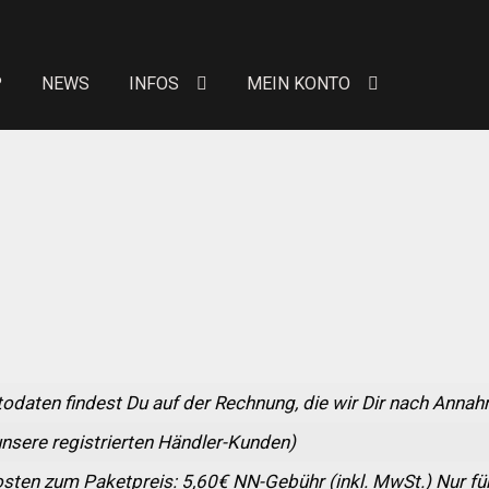
P
NEWS
INFOS
MEIN KONTO
eit von Bewertungen
Kontakt
News
News
Über uns
Händlerkonditionen
Marken
 erhöhte Sitzpolster
Preislisten
Galerie
Warenkor
n Konto
Allgemeine Geschäftsbedingungen
FAQs
todaten findest Du auf der Rechnung, die wir Dir nach Anna
Versandkosten
Widerruf
Datenschutzerklärung
 unsere registrierten Händler-Kunden)
sten zum Paketpreis: 5,60€ NN-Gebühr (inkl. MwSt.) Nur für