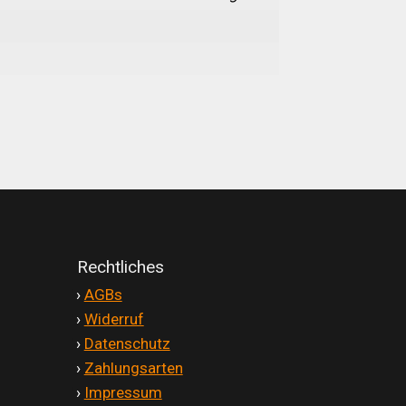
Rechtliches
'
›
AGBs
'
›
Widerruf
'
›
Datenschutz
'
›
Zahlungsarten
'
›
Impressum