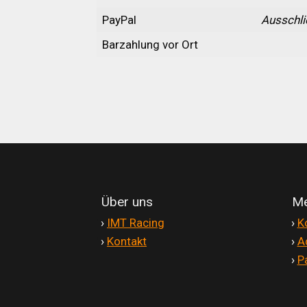
Zahlungsarten
PayPal
Ausschli
Barzahlung vor Ort
Über uns
Me
'
›
IMT Racing
'
›
K
'
›
Kontakt
'
›
A
'
›
P