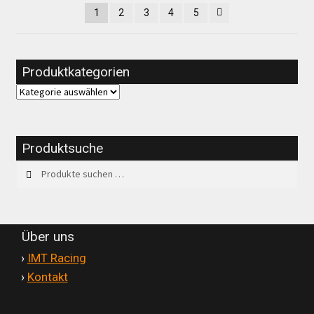
1
2
3
4
5
Produktkategorien
Produktsuche
Suchen
Suchen
nach:
Über uns
'
›
IMT Racing
'
›
Kontakt