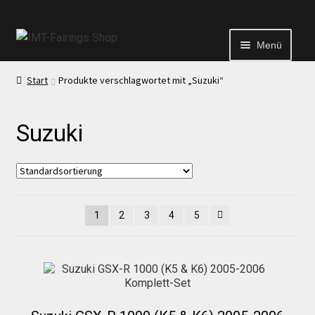
Menü
Start
Produkte verschlagwortet mit „Suzuki“
Start
Suzuki
Echtheit von Bewertungen
Kontakt
1
2
3
4
5
News
News
Test Startseite