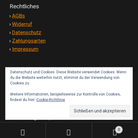
Rechtliches
'
›
AGBs
'
›
Widerruf
'
›
Datenschutz
'
›
Zahlungsarten
'
›
Impressum
Datenschutz und Cookies: Diese Website verwendet Cookies. Wenn
Kontakt
du die Website weiterhin nutzt, stimmst du der Verwendung von
Cookies zu.
Weitere Informationen, beispielsweise zur Kontrolle von Cookies,
findest du hier:
Cookie-Richtlinie
© IMT-Fairings Shop 2026
0
Suchen
Suchen