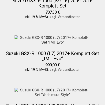
Suzuki GSX-R 1000 (K9-L6) 2009-2016
Galerie
Komplett-Set
707,30
€
Warenkorb
inkl. 19 % MwSt.
zzgl.
Versandkosten
Kasse
Mein Konto
Suzuki GSX-R 1000 (L7) 2017+ Komplett-Set
„IMT Evo“
Allgemeine Geschäftsbedingungen
990,00
€
inkl. 19 % MwSt.
zzgl.
Versandkosten
FAQs
Impressum