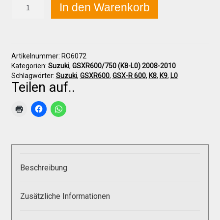
Suzuki
In den Warenkorb
GSX-
R
600/750
Über uns
(K8-
L0)
Artikelnummer:
RO6072
2008-
Infos zu unseren Produkten
Kategorien:
Suzuki
,
GSXR600/750 (K8-L0) 2008-2010
2010
Schlagwörter:
Suzuki
,
GSXR600
,
GSX-R 600
,
K8
,
K9
,
L0
Sitzpolster,
Teilen auf..
groß
Händlerkonditionen
Menge
Marken
Sitzpolster und erhöhte Sitzpolster
Beschreibung
Preislisten
Zusätzliche Informationen