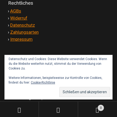
Rechtliches
'
›
AGBs
'
›
Widerruf
'
›
Datenschutz
'
›
Zahlungsarten
'
›
Impressum
Datenschutz und Cookies: Diese Website verwendet Cookies. Wenn
Kontakt
du die Website weiterhin nutzt, stimmst du der Verwendung von
Cookies zu.
Weitere Informationen, beispielsweise zur Kontrolle von Cookies,
findest du hier:
Cookie-Richtlinie
© IMT-Fairings Shop 2026
0
Suchen
Suchen