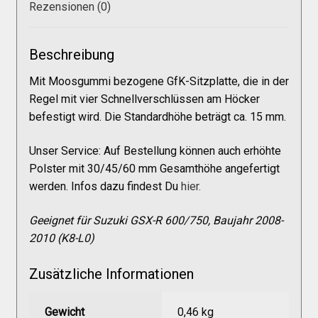
Galerie
Rezensionen (0)
Warenkorb
Beschreibung
Mit Moosgummi bezogene GfK-Sitzplatte, die in der
Kasse
Regel mit vier Schnellverschlüssen am Höcker
befestigt wird. Die Standardhöhe beträgt ca. 15 mm.
Mein Konto
Unser Service: Auf Bestellung können auch erhöhte
Polster mit 30/45/60 mm Gesamthöhe angefertigt
werden. Infos dazu findest Du
hier.
Allgemeine Geschäftsbedingungen
Geeignet für Suzuki GSX-R 600/750, Baujahr 2008-
FAQs
2010 (K8-L0)
Zusätzliche Informationen
Impressum
Gewicht
0,46 kg