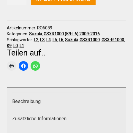
GSX-
R
1000
(K9-
Über uns
L6)
Artikelnummer:
RO6089
2009-
Kategorien:
Suzuki
,
GSXR1000 (K9-L6) 2009-2016
2016
Infos zu unseren Produkten
Schlagwörter:
L2
,
L3
,
L4
,
L5
,
L6
,
Suzuki
,
GSXR1000
,
GSX-R 1000
,
Sitzpolster
K9
,
L0
,
L1
Menge
Teilen auf..
Händlerkonditionen
Marken
Sitzpolster und erhöhte Sitzpolster
Beschreibung
Preislisten
Zusätzliche Informationen