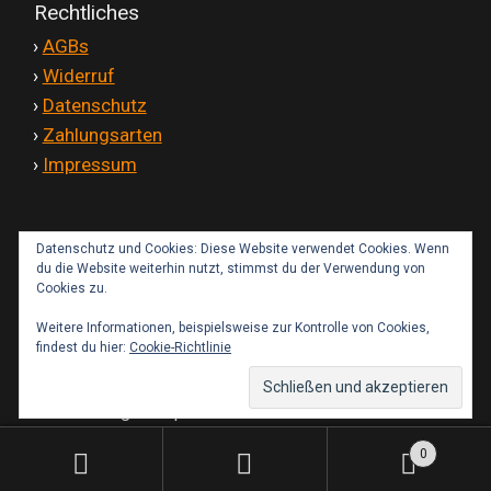
Rechtliches
'
›
AGBs
'
›
Widerruf
'
›
Datenschutz
'
›
Zahlungsarten
'
›
Impressum
Datenschutz und Cookies: Diese Website verwendet Cookies. Wenn
Kontakt
du die Website weiterhin nutzt, stimmst du der Verwendung von
Cookies zu.
Weitere Informationen, beispielsweise zur Kontrolle von Cookies,
findest du hier:
Cookie-Richtlinie
© IMT-Fairings Shop 2026
0
Suchen
Suchen