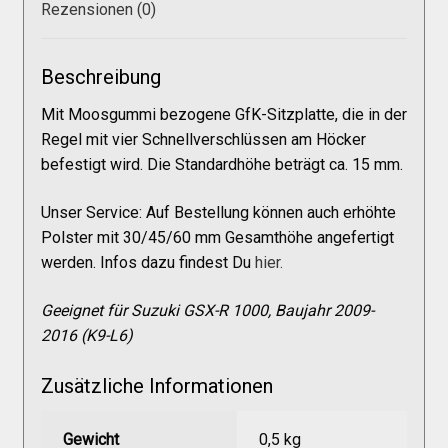
Galerie
Rezensionen (0)
Warenkorb
Beschreibung
Mit Moosgummi bezogene GfK-Sitzplatte, die in der
Kasse
Regel mit vier Schnellverschlüssen am Höcker
befestigt wird. Die Standardhöhe beträgt ca. 15 mm.
Mein Konto
Unser Service: Auf Bestellung können auch erhöhte
Polster mit 30/45/60 mm Gesamthöhe angefertigt
werden. Infos dazu findest Du
hier.
Allgemeine Geschäftsbedingungen
Geeignet für Suzuki GSX-R 1000, Baujahr 2009-
FAQs
2016 (K9-L6)
Zusätzliche Informationen
Impressum
Gewicht
0,5 kg