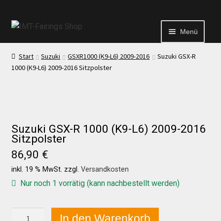
Menü
Start
Suzuki
GSXR1000 (K9-L6) 2009-2016
Suzuki GSX-R
Start
1000 (K9-L6) 2009-2016 Sitzpolster
Echtheit von Bewertungen
Kontakt
Suzuki GSX-R 1000 (K9-L6) 2009-2016
Sitzpolster
86,90
€
News
inkl. 19 % MwSt.
zzgl.
Versandkosten
Nur noch 1 vorrätig (kann nachbestellt werden)
News
Suzuki
In den Warenkorb
Test Startseite