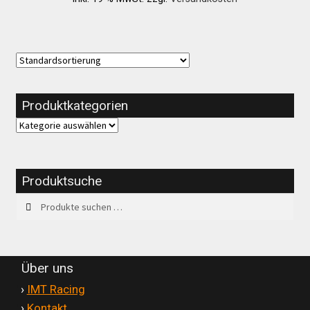
Produktkategorien
Produktsuche
Suchen
Suchen
nach:
Über uns
'
›
IMT Racing
'
›
Kontakt