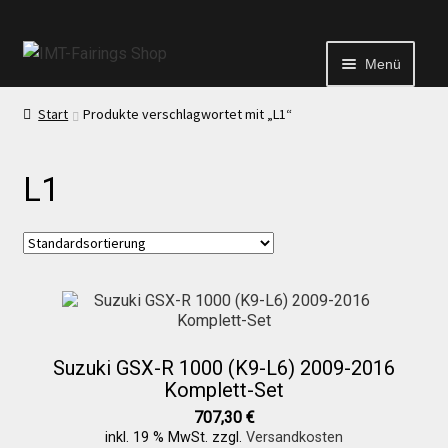
Menü
Start
Produkte verschlagwortet mit „L1“
Start
L1
Echtheit von Bewertungen
Kontakt
News
Suzuki GSX-R 1000 (K9-L6) 2009-2016
News
Komplett-Set
707,30
€
inkl. 19 % MwSt.
zzgl.
Versandkosten
Test Startseite