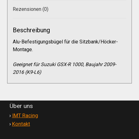
Galerie
Rezensionen (0)
Warenkorb
Beschreibung
Alu-Befestigungsbügel für die Sitzbank/Höcker-
Kasse
Montage.
Mein Konto
Geeignet für Suzuki GSX-R 1000, Baujahr 2009-
2016 (K9-L6)
Allgemeine Geschäftsbedingungen
FAQs
Über uns
'
›
IMT Racing
Impressum
'
›
Kontakt