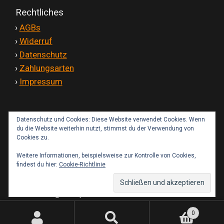
Rechtliches
'
›
AGBs
'
›
Widerruf
'
›
Datenschutz
'
›
Zahlungsarten
'
›
Impressum
Datenschutz und Cookies: Diese Website verwendet Cookies. Wenn
Kontakt
du die Website weiterhin nutzt, stimmst du der Verwendung von
Cookies zu.
Weitere Informationen, beispielsweise zur Kontrolle von Cookies,
findest du hier:
Cookie-Richtlinie
© IMT-Fairings Shop 2026
0
Suchen