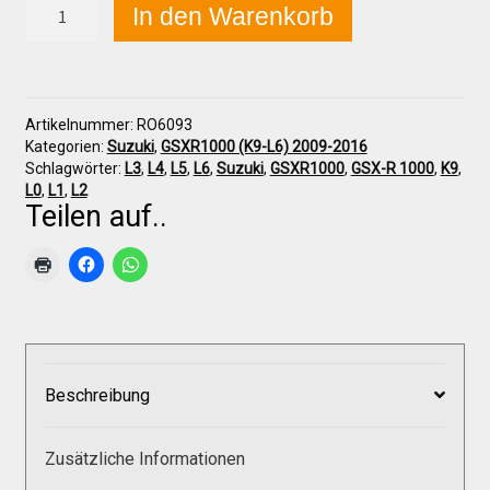
Suzuki
In den Warenkorb
GSX-
R
1000
Über uns
(K9-
L6)
Artikelnummer:
RO6093
2009-
Infos zu unseren Produkten
Kategorien:
Suzuki
,
GSXR1000 (K9-L6) 2009-2016
2016
Schlagwörter:
L3
,
L4
,
L5
,
L6
,
Suzuki
,
GSXR1000
,
GSX-R 1000
,
K9
,
Sitz-
L0
,
L1
,
L2
Befestigungsbügel
Teilen auf..
Händlerkonditionen
Menge
Marken
Sitzpolster und erhöhte Sitzpolster
Beschreibung
Preislisten
Zusätzliche Informationen