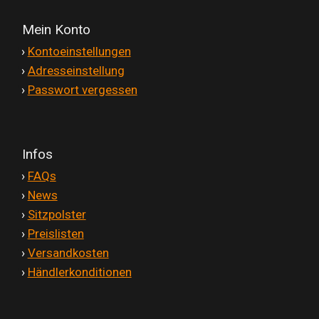
Versandkosten
Mein Konto
'
›
Kontoeinstellungen
Widerruf
'
›
Adresseinstellung
'
›
Passwort vergessen
Datenschutzerklärung
Zahlungsarten
Infos
'
›
FAQs
'
›
News
'
›
Sitzpolster
'
›
Preislisten
'
›
Versandkosten
'
›
Händlerkonditionen