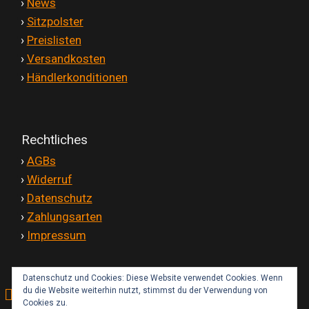
'
›
News
'
›
Sitzpolster
'
›
Preislisten
'
›
Versandkosten
'
›
Händlerkonditionen
Rechtliches
'
›
AGBs
'
›
Widerruf
'
›
Datenschutz
'
›
Zahlungsarten
'
›
Impressum
Datenschutz und Cookies: Diese Website verwendet Cookies. Wenn
du die Website weiterhin nutzt, stimmst du der Verwendung von
Kontakt
Cookies zu.