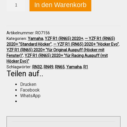
Yamaha
In den Warenkorb
YZF
R1
(RN65)
Über uns
2020+
Seitenteil
Artikelnummer:
RO7156
rechts
Infos zu unseren Produkten
Kategorien:
Yamaha
,
YZF R1 (RN65) 2020+
,
— YZF R1 (RN65)
Menge
2020+ "Standard Höcker"
,
— YZF R1 (RN65) 2020+ "Höcker Evo"
,
YZF R1 (RN65) 2020+ "für Original Auspuff (Höcker mit
Händlerkonditionen
Fenster)"
,
YZF R1 (RN65) 2020+ "für Racing Auspuff (mit
Höcker Evo)"
Schlagwörter:
RN32
,
RN49
,
RN65
,
Yamaha
,
R1
Teilen auf..
Marken
Drucken
Facebook
Sitzpolster und erhöhte Sitzpolster
WhatsApp
Preislisten