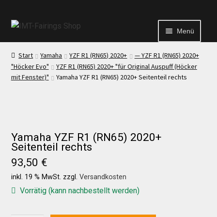
Menü
Start
Yamaha
YZF R1 (RN65) 2020+
— YZF R1 (RN65) 2020+
Start
"Höcker Evo"
YZF R1 (RN65) 2020+ "für Original Auspuff (Höcker
mit Fenster)"
Yamaha YZF R1 (RN65) 2020+ Seitenteil rechts
Echtheit von Bewertungen
Kontakt
Yamaha YZF R1 (RN65) 2020+
Seitenteil rechts
News
93,50
€
inkl. 19 % MwSt.
zzgl.
Versandkosten
News
Vorrätig (kann nachbestellt werden)
Test Startseite