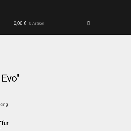
0,00
€
0 Artikel
 Evo"
b
"für
t