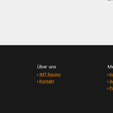
Zahlungsarten
Über uns
Me
'
›
IMT Racing
'
›
K
'
›
Kontakt
'
›
A
'
›
P