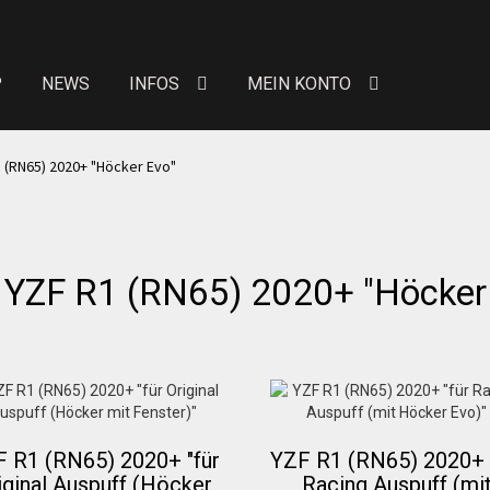
P
NEWS
INFOS
MEIN KONTO
eit von Bewertungen
Kontakt
News
News
 (RN65) 2020+ "Höcker Evo"
Über uns
Händlerkonditionen
Marken
 YZF R1 (RN65) 2020+ "Höcker
 erhöhte Sitzpolster
Preislisten
Galerie
Warenkor
n Konto
Allgemeine Geschäftsbedingungen
FAQs
Versandkosten
Widerruf
Datenschutzerklärung
 R1 (RN65) 2020+ "für
YZF R1 (RN65) 2020+ 
iginal Auspuff (Höcker
Racing Auspuff (mi