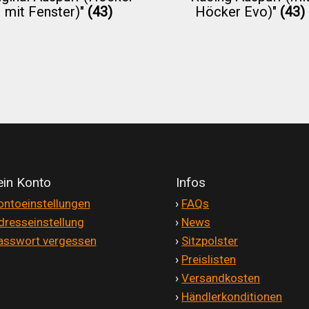
mit Fenster)"
(43)
Höcker Evo)"
(43)
in Konto
Infos
ontoeinstellungen
'
›
FAQs
dresseinstellung
'
›
News
asswort vergessen
'
›
Sitzpolster
'
›
Preislisten
'
›
Versandkosten
'
›
Händlerkonditionen