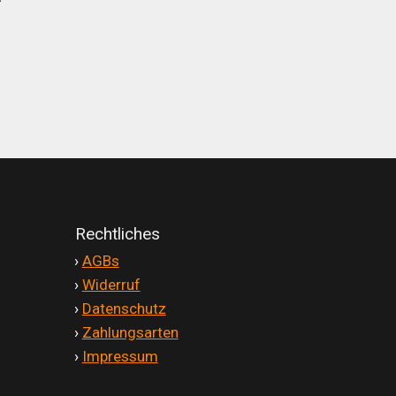
Rechtliches
'
›
AGBs
'
›
Widerruf
'
›
Datenschutz
'
›
Zahlungsarten
'
›
Impressum