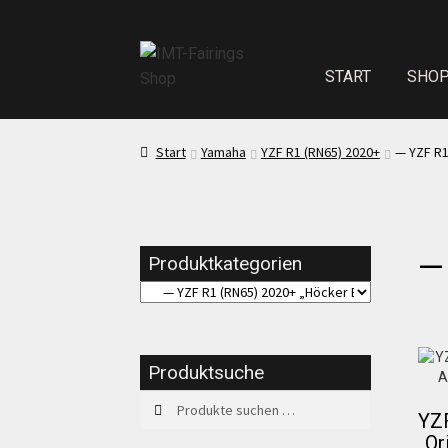
START
SHO
Start
Echth
Start
Yamaha
YZF R1 (RN65) 2020+
— YZF R1
Test Startseite
—
Produktkategorien
Sitzpolster und
Kasse
Mei
Produktsuche
Suchen
Suchen
Impressum
YZF
nach:
Or