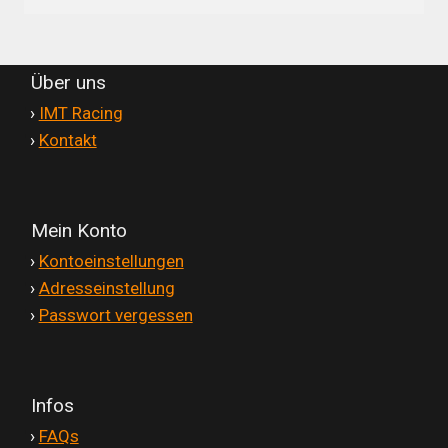
nach:
Galerie
Warenkorb
Über uns
'
›
IMT Racing
Kasse
'
›
Kontakt
Mein Konto
Mein Konto
'
›
Kontoeinstellungen
Allgemeine Geschäftsbedingungen
'
›
Adresseinstellung
'
›
Passwort vergessen
FAQs
Impressum
Infos
'
›
FAQs