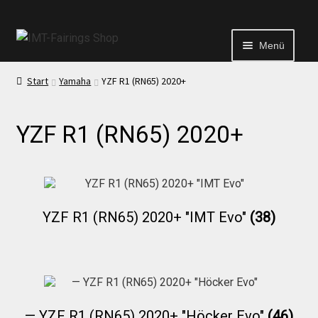
Menü
Start
Yamaha
YZF R1 (RN65) 2020+
Start
YZF R1 (RN65) 2020+
Echtheit von Bewertungen
Kontakt
YZF R1 (RN65) 2020+ "IMT Evo"
(38)
News
News
— YZF R1 (RN65) 2020+ "Höcker Evo"
(46)
Test Startseite