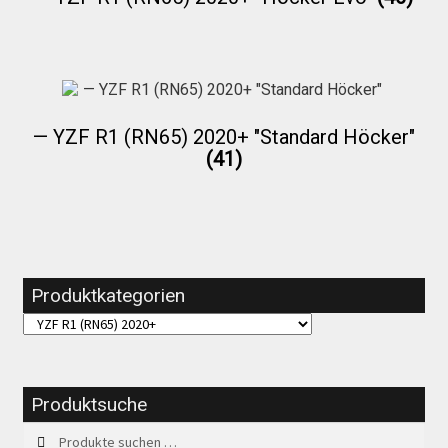
Über uns
Infos zu unseren Produkten
— YZF R1 (RN65) 2020+ "Standard Höcker"
(41)
Händlerkonditionen
Marken
Produktkategorien
Sitzpolster und erhöhte Sitzpolster
Preislisten
Produktsuche
Suchen
Suchen