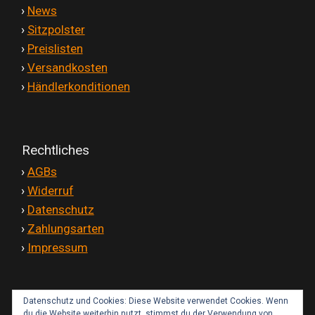
Versandkosten
'
›
News
'
›
Sitzpolster
'
›
Preislisten
Widerruf
'
›
Versandkosten
'
›
Händlerkonditionen
Datenschutzerklärung
Zahlungsarten
Rechtliches
'
›
AGBs
'
›
Widerruf
'
›
Datenschutz
'
›
Zahlungsarten
'
›
Impressum
Datenschutz und Cookies: Diese Website verwendet Cookies. Wenn
Kontakt
du die Website weiterhin nutzt, stimmst du der Verwendung von