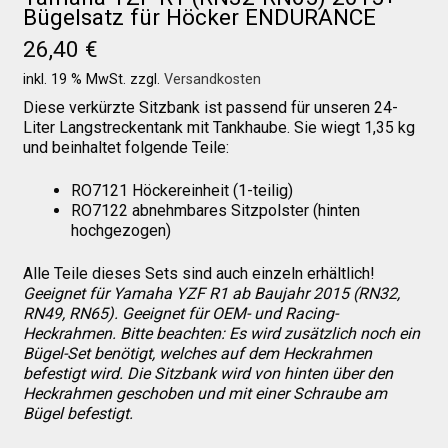
Bügelsatz für Höcker ENDURANCE
26,40
€
Über uns
inkl. 19 % MwSt.
zzgl.
Versandkosten
Diese verkürzte Sitzbank ist passend für unseren 24-
Liter Langstreckentank mit Tankhaube. Sie wiegt 1,35 kg
Infos zu unseren Produkten
und beinhaltet folgende Teile:
RO7121 Höckereinheit (1-teilig)
Händlerkonditionen
RO7122 abnehmbares Sitzpolster (hinten
hochgezogen)
Marken
Alle Teile dieses Sets sind auch einzeln erhältlich!
Geeignet für Yamaha YZF R1 ab Baujahr 2015 (RN32,
RN49, RN65). Geeignet für OEM- und Racing-
Sitzpolster und erhöhte Sitzpolster
Heckrahmen. Bitte beachten: Es wird zusätzlich noch ein
Bügel-Set benötigt, welches auf dem Heckrahmen
befestigt wird. Die Sitzbank wird von hinten über den
Preislisten
Heckrahmen geschoben und mit einer Schraube am
Bügel befestigt.