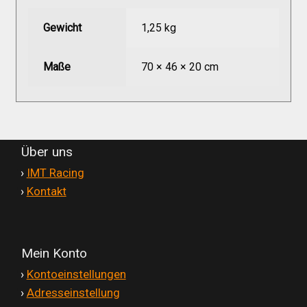
Gewicht
1,25 kg
Maße
70 × 46 × 20 cm
Über uns
'
›
IMT Racing
'
›
Kontakt
Mein Konto
'
›
Kontoeinstellungen
'
›
Adresseinstellung