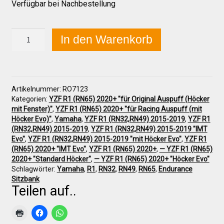
Galerie
Verfügbar bei Nachbestellung
Yamaha
Warenkorb
In den Warenkorb
YZF
R1
(RN32-
Kasse
RN65)
2015+
Artikelnummer:
RO7123
Bügelsatz
Kategorien:
YZF R1 (RN65) 2020+ "für Original Auspuff (Höcker
Mein Konto
für
mit Fenster)"
,
YZF R1 (RN65) 2020+ "für Racing Auspuff (mit
Höcker
Höcker Evo)"
,
Yamaha
,
YZF R1 (RN32,RN49) 2015-2019
,
YZF R1
ENDURANCE
(RN32,RN49) 2015-2019
,
YZF R1 (RN32,RN49) 2015-2019 "IMT
Menge
Allgemeine Geschäftsbedingungen
Evo"
,
YZF R1 (RN32,RN49) 2015-2019 "mit Höcker Evo"
,
YZF R1
(RN65) 2020+ "IMT Evo"
,
YZF R1 (RN65) 2020+
,
— YZF R1 (RN65)
2020+ "Standard Höcker"
,
— YZF R1 (RN65) 2020+ "Höcker Evo"
FAQs
Schlagwörter:
Yamaha
,
R1
,
RN32
,
RN49
,
RN65
,
Endurance
Sitzbank
Teilen auf..
Impressum