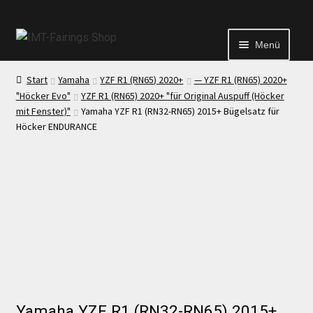
Menü
Start
Yamaha
YZF R1 (RN65) 2020+
— YZF R1 (RN65) 2020+
Start
"Höcker Evo"
YZF R1 (RN65) 2020+ "für Original Auspuff (Höcker
mit Fenster)"
Yamaha YZF R1 (RN32-RN65) 2015+ Bügelsatz für
Höcker ENDURANCE
Echtheit von Bewertungen
Kontakt
News
News
Yamaha YZF R1 (RN32-RN65) 2015+
Test Startseite