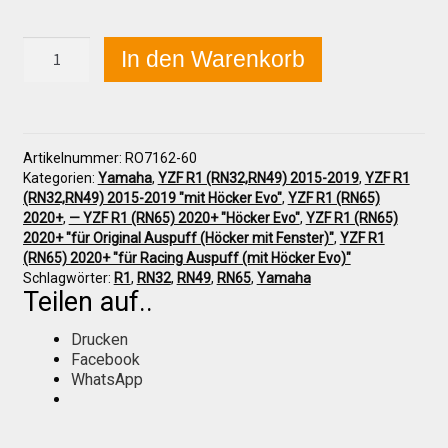
Yamaha
In den Warenkorb
Über uns
YZF
R1
(RN32)
2015+
Infos zu unseren Produkten
Sitzpolster,
Artikelnummer:
RO7162-60
groß
Kategorien:
Yamaha
,
YZF R1 (RN32,RN49) 2015-2019
,
YZF R1
(60mm)
Händlerkonditionen
(RN32,RN49) 2015-2019 "mit Höcker Evo"
,
YZF R1 (RN65)
Menge
2020+
,
— YZF R1 (RN65) 2020+ "Höcker Evo"
,
YZF R1 (RN65)
2020+ "für Original Auspuff (Höcker mit Fenster)"
,
YZF R1
(RN65) 2020+ "für Racing Auspuff (mit Höcker Evo)"
Marken
Schlagwörter:
R1
,
RN32
,
RN49
,
RN65
,
Yamaha
Teilen auf..
Sitzpolster und erhöhte Sitzpolster
Drucken
Facebook
WhatsApp
Preislisten