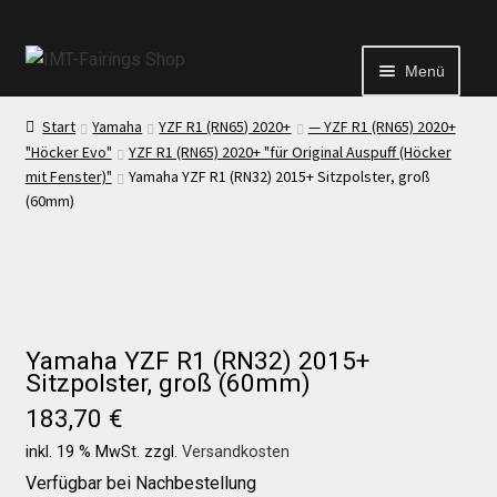
Menü
Start
Yamaha
YZF R1 (RN65) 2020+
— YZF R1 (RN65) 2020+
Start
"Höcker Evo"
YZF R1 (RN65) 2020+ "für Original Auspuff (Höcker
mit Fenster)"
Yamaha YZF R1 (RN32) 2015+ Sitzpolster, groß
(60mm)
Echtheit von Bewertungen
Kontakt
News
Yamaha YZF R1 (RN32) 2015+
Sitzpolster, groß (60mm)
183,70
€
News
inkl. 19 % MwSt.
zzgl.
Versandkosten
Verfügbar bei Nachbestellung
Test Startseite