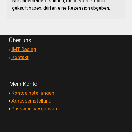
Nur angemeldete Kunden, die dieses Produkt
gekauft haben, dürfen eine Rezension abgeben.
Über uns
'
›
IMT Racing
'
›
Kontakt
Mein Konto
'
›
Kontoeinstellungen
'
›
Adresseinstellung
'
›
Passwort vergessen