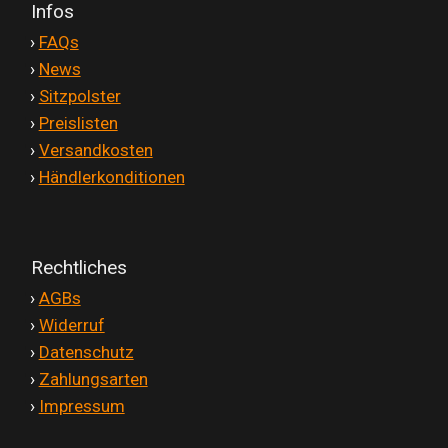
Infos
'
›
FAQs
'
›
News
'
›
Sitzpolster
'
›
Preislisten
'
›
Versandkosten
'
›
Händlerkonditionen
Rechtliches
'
›
AGBs
'
›
Widerruf
'
›
Datenschutz
'
›
Zahlungsarten
'
›
Impressum