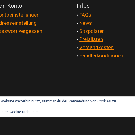
in Konto
Infos
ontoeinstellungen
'
›
FAQs
dresseinstellung
'
›
News
asswort vergessen
'
›
Sitzpolster
'
›
Preislisten
'
›
Versandkosten
'
›
Händlerkonditionen
Website weiterhin nutzt, stimmst du der Verwendung von Cookies zu.
 hier:
Cookie-Richtlinie