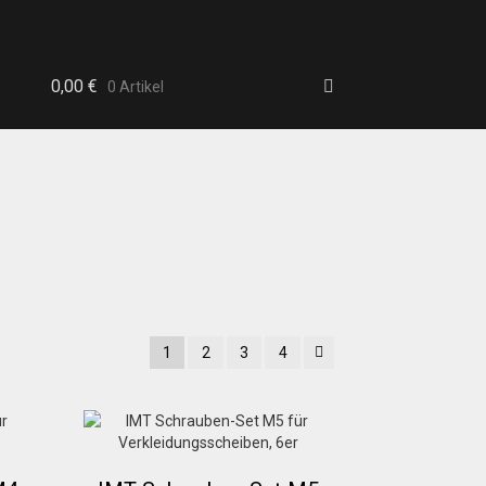
0,00
€
0 Artikel
b
1
2
3
4