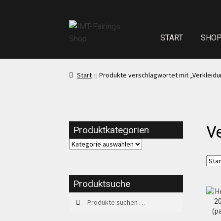
START
SHO
Start
Echth
Start
Produkte verschlagwortet mit „Verkleid
Test Startseite
V
Produktkategorien
Sitzpolster und
Kasse
Mei
Produktsuche
Suchen
Suchen
Impressum
nach: