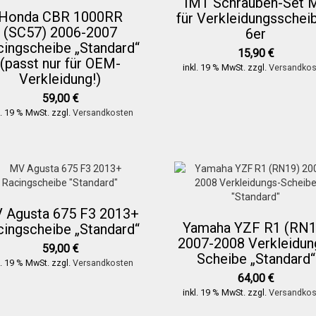
IMT Schrauben-Set 
Honda CBR 1000RR
für Verkleidungsschei
(SC57) 2006-2007
6er
cingscheibe „Standard“
15,90
€
(passt nur für OEM-
inkl. 19 % MwSt.
zzgl.
Versandkos
Verkleidung!)
59,00
€
l. 19 % MwSt.
zzgl.
Versandkosten
 Agusta 675 F3 2013+
Yamaha YZF R1 (RN1
cingscheibe „Standard“
2007-2008 Verkleidun
59,00
€
Scheibe „Standard“
l. 19 % MwSt.
zzgl.
Versandkosten
64,00
€
inkl. 19 % MwSt.
zzgl.
Versandkos