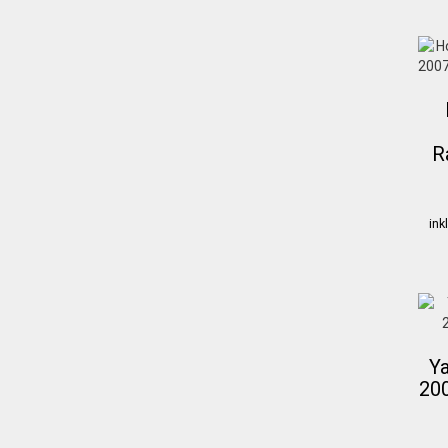
R
ink
Y
20