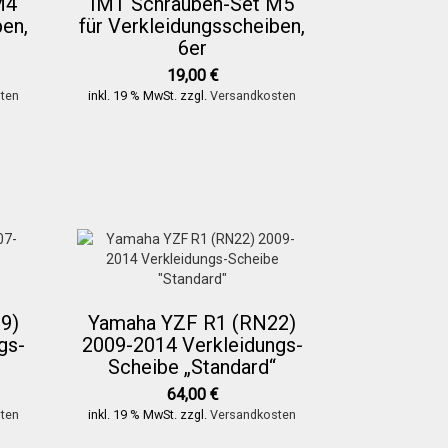
M4
IMT Schrauben-Set M5
ben,
für Verkleidungsscheiben,
6er
19,00
€
ten
inkl. 19 % MwSt.
zzgl.
Versandkosten
9)
Yamaha YZF R1 (RN22)
gs-
2009-2014 Verkleidungs-
Scheibe „Standard“
64,00
€
ten
inkl. 19 % MwSt.
zzgl.
Versandkosten