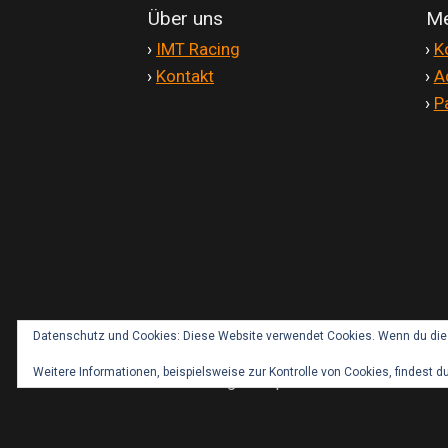
Über uns
Me
'
›
IMT Racing
'
›
K
'
›
Kontakt
'
›
A
'
›
P
Datenschutz und Cookies: Diese Website verwendet Cookies. Wenn du die 
Weitere Informationen, beispielsweise zur Kontrolle von Cookies, findest du
© IMT-Fairings Shop 2026