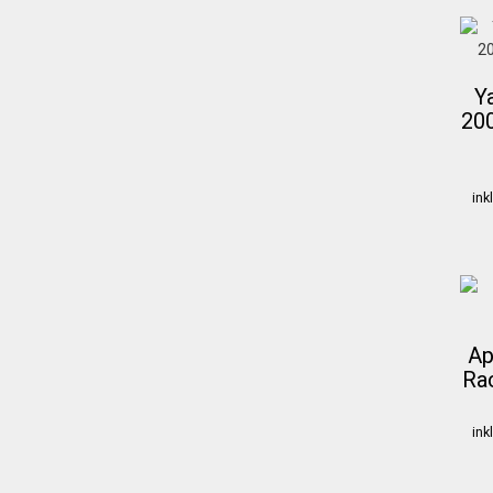
Y
20
ink
Ap
Ra
ink