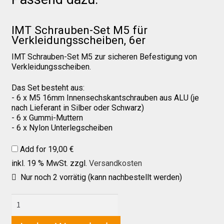
IMT Schrauben-Set M5 für
Über uns
Verkleidungsscheiben, 6er
IMT Schrauben-Set M5 zur sicheren Befestigung von
Infos zu unseren Produkten
Verkleidungsscheiben.
Das Set besteht aus:
Händlerkonditionen
- 6 x M5 16mm Innensechskantschrauben aus ALU (je
nach Lieferant in Silber oder Schwarz)
- 6 x Gummi-Muttern
- 6 x Nylon Unterlegscheiben
Marken
Add for
19,00
€
Sitzpolster und erhöhte Sitzpolster
inkl. 19 % MwSt.
zzgl.
Versandkosten
Nur noch 2 vorrätig (kann nachbestellt werden)
Preislisten
Aprilia
RSV4
2021+