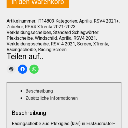
In den Warenkorb
Galerie
Racingscheibe
"HP
-
hoch"
Warenkorb
Artikelnummer:
IT14803
Kategorien:
Aprilia
,
RSV4 2021+
,
Menge
Zubehör
,
RSV4 XTrenta 2021-2023
,
Verkleidungsscheiben
,
Standard
Schlagwörter:
Plexischeibe
,
Windschild
,
Aprilia
,
RSV4 2021
,
Kasse
Verkleidungsscheibe
,
RSV-4 2021
,
Screen
,
XTrenta
,
Racingscheibe
,
Racing Screen
Teilen auf..
Mein Konto
Allgemeine Geschäftsbedingungen
Beschreibung
FAQs
Zusätzliche Informationen
Beschreibung
Impressum
Racingscheibe aus Plexiglas (klar) in Erstausrüster-