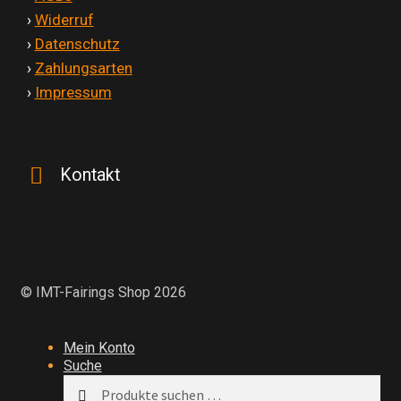
'
›
Widerruf
'
›
Datenschutz
'
›
Zahlungsarten
'
›
Impressum
Kontakt
© IMT-Fairings Shop 2026
Mein Konto
Suche
Suchen
Suchen
nach: