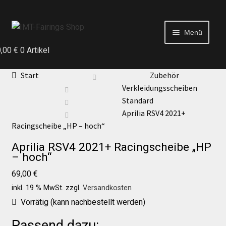
Menü
0,00
€
0 Artikel
Start
Start
Zubehör
Verkleidungsscheiben
Echtheit von Bewertungen
Standard
Aprilia RSV4 2021+
Racingscheibe „HP – hoch“
Kontakt
Aprilia RSV4 2021+ Racingscheibe „HP
– hoch“
News
69,00
€
inkl. 19 % MwSt.
zzgl.
Versandkosten
News
Vorrätig (kann nachbestellt werden)
Passend dazu:
Test Startseite