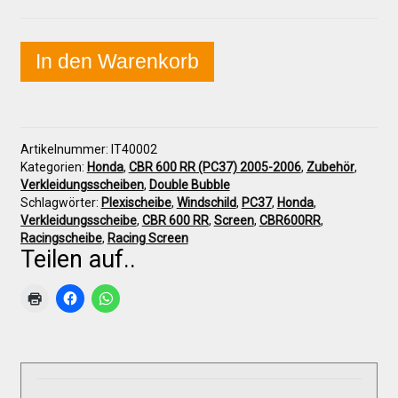
Galerie
Honda
In den Warenkorb
Warenkorb
CBR
600RR
(PC37)
2005-
Kasse
2006
Artikelnummer:
IT40002
Racingscheibe
Kategorien:
Honda
,
CBR 600 RR (PC37) 2005-2006
,
Zubehör
,
"Double
Mein Konto
Verkleidungsscheiben
,
Double Bubble
Bubble"
Schlagwörter:
Plexischeibe
,
Windschild
,
PC37
,
Honda
,
Menge
Verkleidungsscheibe
,
CBR 600 RR
,
Screen
,
CBR600RR
,
Allgemeine Geschäftsbedingungen
Racingscheibe
,
Racing Screen
Teilen auf..
FAQs
Impressum