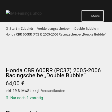
Menü
Start
Zubehör
Verkleidungsscheiben
Double Bubble
Start
Honda CBR 600RR (PC37) 2005-2006 Racingscheibe „Double Bubble“
Echtheit von Bewertungen
Kontakt
Honda CBR 600RR (PC37) 2005-2006
Racingscheibe „Double Bubble“
News
64,00
€
inkl. 19 % MwSt.
zzgl.
Versandkosten
News
Nur noch 1 vorrätig
Test Startseite