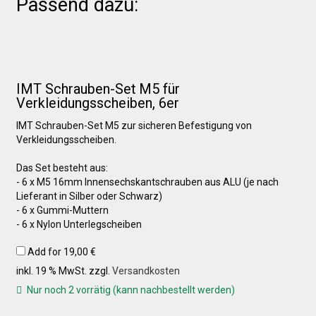
Passend dazu:
Über uns
IMT Schrauben-Set M5 für
Infos zu unseren Produkten
Verkleidungsscheiben, 6er
IMT Schrauben-Set M5 zur sicheren Befestigung von
Händlerkonditionen
Verkleidungsscheiben.
Das Set besteht aus:
- 6 x M5 16mm Innensechskantschrauben aus ALU (je nach
Marken
Lieferant in Silber oder Schwarz)
- 6 x Gummi-Muttern
- 6 x Nylon Unterlegscheiben
Sitzpolster und erhöhte Sitzpolster
Add for
19,00
€
inkl. 19 % MwSt.
zzgl.
Versandkosten
Preislisten
Nur noch 2 vorrätig (kann nachbestellt werden)