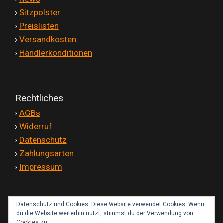
'
›
Sitzpolster
'
›
Preislisten
'
›
Versandkosten
'
›
Händlerkonditionen
Rechtliches
'
›
AGBs
'
›
Widerruf
'
›
Datenschutz
'
›
Zahlungsarten
'
›
Impressum
Datenschutz und Cookies: Diese Website verwendet Cookies. Wenn
Kontakt
du die Website weiterhin nutzt, stimmst du der Verwendung von
Cookies zu.