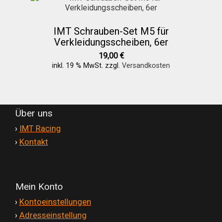
IMT Schrauben-Set M5 für
Verkleidungsscheiben, 6er
19,00
€
inkl. 19 % MwSt.
zzgl.
Versandkosten
Über uns
'
›
IMT Racing
'
›
Kontakt
Mein Konto
'
›
Kontoeinstellungen
'
›
Adresseinstellung