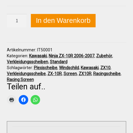
Galerie
Kawasaki
In den Warenkorb
Warenkorb
ZX-
10R
2006-
2007
Kasse
Racingscheibe
Artikelnummer:
IT50001
"Standard"
Kategorien:
Kawasaki
,
Ninja ZX-10R 2006-2007
,
Zubehör
,
Menge
Mein Konto
Verkleidungsscheiben
,
Standard
Schlagwörter:
Plexischeibe
,
Windschild
,
Kawasaki
,
ZX10
,
Verkleidungsscheibe
,
ZX-10R
,
Screen
,
ZX10R
,
Racingscheibe
,
Allgemeine Geschäftsbedingungen
Racing Screen
Teilen auf..
FAQs
Impressum