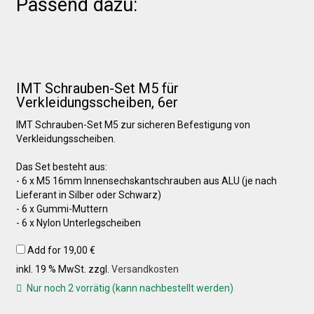
Passend dazu:
Über uns
IMT Schrauben-Set M5 für
Infos zu unseren Produkten
Verkleidungsscheiben, 6er
IMT Schrauben-Set M5 zur sicheren Befestigung von
Händlerkonditionen
Verkleidungsscheiben.
Das Set besteht aus:
- 6 x M5 16mm Innensechskantschrauben aus ALU (je nach
Marken
Lieferant in Silber oder Schwarz)
- 6 x Gummi-Muttern
- 6 x Nylon Unterlegscheiben
Sitzpolster und erhöhte Sitzpolster
Add for
19,00
€
inkl. 19 % MwSt.
zzgl.
Versandkosten
Preislisten
Nur noch 2 vorrätig (kann nachbestellt werden)