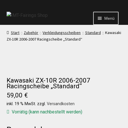
Menü
Start
Zubehör
Verkleidungsscheiben
Standard
Kawasaki
Start
ZX-10R 2006-2007 Racingscheibe „Standard“
Echtheit von Bewertungen
Kontakt
Kawasaki ZX-10R 2006-2007
Racingscheibe „Standard“
News
59,00
€
inkl. 19 % MwSt.
zzgl.
Versandkosten
News
Vorrätig (kann nachbestellt werden)
Test Startseite