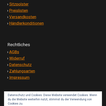
'
›
Sitzpolster
'
›
Preislisten
'
›
Versandkosten
'
›
Händlerkonditionen
Rechtliches
'
›
AGBs
'
›
Widerruf
'
›
Datenschutz
'
›
Zahlungsarten
'
›
Impressum
Datenschutz und Cookies: Diese Website verwendet Cookies. Wenn
Kontakt
du die Website weiterhin nutzt, stimmst du der Verwendung von
Cookies zu.