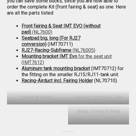
you can save some bucks, since you are now able to
order the complete Kit (front fairing & seat) as one. Here
are all the parts listed:
Front fairing & Seat
IMT EVO (without
pad)
(NL7600)
Seatpad big, long (For RJ27
conversion)
(IMT70711)
RJ27-Racing-Subframe
(NL76005)
Mounting bracket IMT Evo
for the seat unit
(IMT7612)
Aluminum tank mounting bracket
(IMT70712) for
the fitting on the smaller RJ15/RJ11-tank unit.
Racing-Airduct incl. Fairing Holder
(NL70710).
Racing Subframe
Mounting Brackets IMT Evo
Racing Air-Duct & Fairing
holder