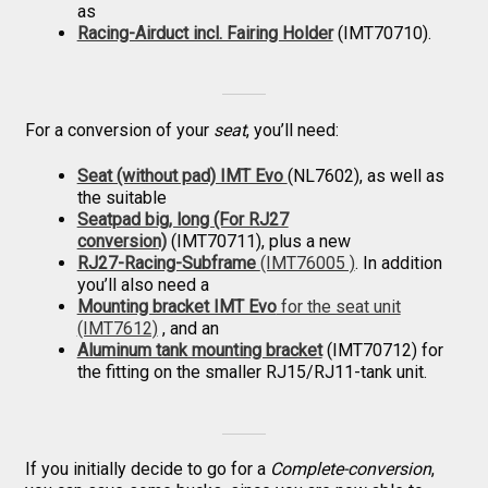
as
Racing-Airduct incl. Fairing Holder
(IMT70710).
For a conversion of your
seat
, you’ll need:
Seat (without pad) IMT Evo
(NL7602), as well as
the suitable
Seatpad big, long (For RJ27
conversion)
(IMT70711), plus a new
RJ27-Racing-Subframe
(IMT76005 )
. In addition
you’ll also need a
Mounting bracket IMT Evo
for the seat unit
(IMT7612)
, and an
Aluminum tank mounting bracket
(IMT70712) for
the fitting on the smaller RJ15/RJ11-tank unit.
If you initially decide to go for a
Complete-conversion
,