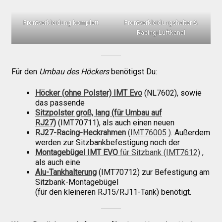
Versandkosten
Frontverkleidung komplett
Frontverkleidungshalter &
Racing-Luftkanal
Widerruf
Datenschutzerklärung
Für den
Umbau des Höckers
benötigst Du:
Höcker (ohne Polster) IMT Evo
(NL7602), sowie
das passende
Zahlungsarten
Sitzpolster groß, lang (für Umbau auf
RJ27)
(IMT70711), als auch einen neuen
RJ27-Racing-Heckrahmen
(IMT76005 )
. Außerdem
werden zur Sitzbankbefestigung noch der
Montagebügel
IMT EVO
für Sitzbank (IMT7612)
,
als auch eine
Alu-Tankhalterung
(IMT70712) zur Befestigung am
Sitzbank-Montagebügel
(für den kleineren RJ15/RJ11-Tank) benötigt.