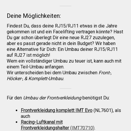
Galerie
Deine Möglichkeiten:
Warenkorb
Findest Du, dass deine RJ15/RJ11 etwas in die Jahre
gekommen ist und ein Facelifting vertragen könnte? Hast
Du gar schon überlegt Dir eine neue RJ27 zuzulegen,
Kasse
aber es passt gerade nicht in dein Budget? Wir haben
eine Alternative für Dich: Ein Umbau deiner RJ15/RJ11
auf RJ27 ist möglich!
Mein Konto
Wem ein vollständiger Umbau zu teuer ist, kann auch mit
einem Teil-Umbau anfangen.
Wir unterscheiden bei dem Umbau zwischen
Front-,
Allgemeine Geschäftsbedingungen
Höcker-, & Komplett-Umbau
.
FAQs
Für den
Umbau der Frontverkleidung
benötigst Du:
Frontverkleidung komplett IMT Evo
(NL7601), als
Impressum
auch
Racing-Luftkanal mit
Frontverkleidungshalter
(IMT70710)
.