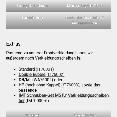
Racing-Heckrahmen
Montagebügel IMT EVO
Tankhalterung
Frontverkleidungshalter &
Racing-Luftkanal
Extras:
Passend zu unserer Frontverkleidung haben wir
außerdem noch Verkleidungsscheiben in:
Standard
(IT76001)
Double Bubble
(IT76002)
DB/tall
(WA76002) oder
HP (hoch ohne Kuppel)
(IT76003)
, sowie das
passende
IMT Schrauben-Set M5 für Verkleidungsscheiben,
6er
(IMT0030-6)
Standard
Double Bubble