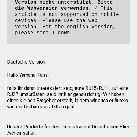
Version nicht unterstützt. Bitte 
die Webversion verwenden.
 / This 
article is not supported on mobile 
Über uns
devices. Please use the web 
version. For the english version, 
please scroll down.
Infos zu unseren Produkten
Händlerkonditionen
Deutsche Version:
Hallo Yamaha-Fans,
Marken
falls ihr daran interessiert seid, eure RJ15/RJ11 auf eine
RJ27 umzurüsten, seid ihr hier genau richtig! Wir haben
Sitzpolster und erhöhte Sitzpolster
einen kleinen Ratgeber erstellt, in dem wir euch erläutern
wie der Umbau von statten geht.
Preislisten
Unsere Produkte für den Umbau kannst Du auf einen Blick
hier
einsehen.