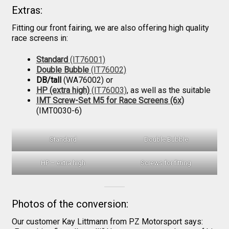
Extras:
Fitting our front fairing, we are also offering high quality
race screens in:
Standard
(IT76001)
Double Bubble
(IT76002)
DB/tall
(WA76002) or
HP (extra high)
(IT76003)
, as well as the suitable
IMT Screw-Set M5 for Race Screens (6x)
(IMT0030-6)
Standard
Double Bubble
HP – extra high
Screws for fitting
Photos of the conversion:
Our customer Kay Littmann from PZ Motorsport says: