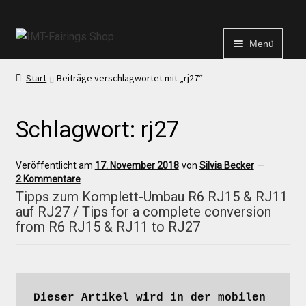
Menü
Start
Beiträge verschlagwortet mit „rj27“
Start
Schlagwort:
rj27
Echtheit von Bewertungen
Veröffentlicht am
17. November 2018
von
Silvia Becker
—
Kontakt
2 Kommentare
Tipps zum Komplett-Umbau R6 RJ15 & RJ11
auf RJ27 / Tips for a complete conversion
News
from R6 RJ15 & RJ11 to RJ27
News
Dieser Artikel wird in der mobilen 
Test Startseite