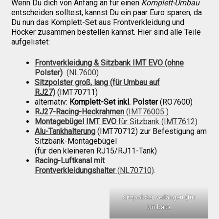
Wenn Du dich von Anfang an für einen
Komplett-Umbau
entscheiden solltest, kannst Du ein paar Euro sparen, da
Du nun das Komplett-Set aus Frontverkleidung und
Höcker zusammen bestellen kannst. Hier sind alle Teile
aufgelistet:
Frontverkleidung & Sitzbank
IMT EVO (ohne
Polster)
(NL7600)
Sitzpolster groß, lang (für Umbau auf
RJ27)
(IMT70711)
alternativ:
Komplett-Set inkl. Polster
(RO7600)
RJ27-Racing-Heckrahmen
(IMT76005 )
Montagebügel
IMT EVO
für Sitzbank (IMT7612)
Alu-Tankhalterung
(IMT70712) zur Befestigung am
Sitzbank-Montagebügel
(für den kleineren RJ15/RJ11-Tank)
Racing-Luftkanal mit
Frontverkleidungshalter
(NL70710)
.
Sitzpolster, verlängert (für
Umbau)