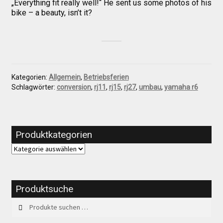
„Everything fit really well!“ He sent us some photos of his
bike – a beauty, isn’t it?
Kategorien:
Allgemein
,
Betriebsferien
Schlagwörter:
conversion
,
rj11
,
rj15
,
rj27
,
umbau
,
yamaha r6
Produktkategorien
Produktsuche
Suchen
Suchen
nach: