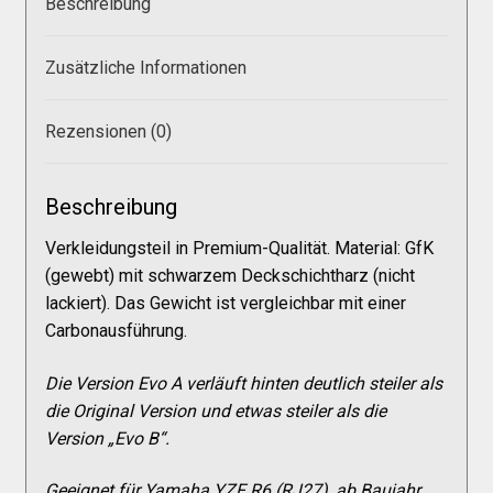
Beschreibung
Galerie
Zusätzliche Informationen
Warenkorb
Rezensionen (0)
Kasse
Beschreibung
Mein Konto
Verkleidungsteil in Premium-Qualität. Material: GfK
(gewebt) mit schwarzem Deckschichtharz (nicht
Allgemeine Geschäftsbedingungen
lackiert). Das Gewicht ist vergleichbar mit einer
Carbonausführung.
FAQs
Die Version Evo A verläuft hinten deutlich steiler als
die Original Version und etwas steiler als die
Impressum
Version „Evo B“.
Geeignet für Yamaha YZF R6 (RJ27), ab Baujahr