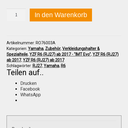
Yamaha
In den Warenkorb
YZF
Über uns
R6
(RJ27)
2017+
Infos zu unseren Produkten
Tankhaube
Artikelnummer:
RO76003A
hinten
Kategorien:
Yamaha
,
Zubehör
,
Verkleidungshalter &
"Evo
Spezialteile
,
YZF R6 (RJ27) ab 2017 - "IMT Evo"
,
YZF R6 (RJ27)
Händlerkonditionen
A"
ab 2017
,
YZF R6 (RJ27) ab 2017
(hoch)
Schlagwörter:
RJ27
,
Yamaha
,
R6
Menge
Teilen auf..
Marken
Drucken
Facebook
Sitzpolster und erhöhte Sitzpolster
WhatsApp
Preislisten