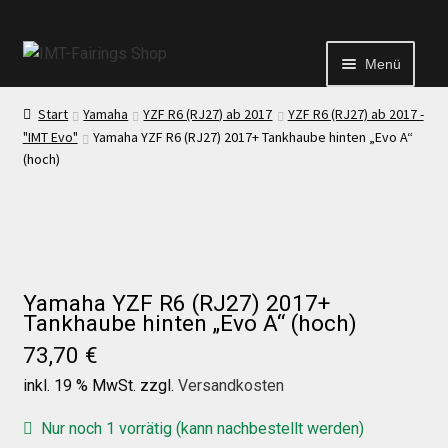
Menü
Start
Yamaha
YZF R6 (RJ27) ab 2017
YZF R6 (RJ27) ab 2017 -
Start
"IMT Evo"
Yamaha YZF R6 (RJ27) 2017+ Tankhaube hinten „Evo A“
(hoch)
Echtheit von Bewertungen
Kontakt
Yamaha YZF R6 (RJ27) 2017+
News
Tankhaube hinten „Evo A“ (hoch)
73,70
€
News
inkl. 19 % MwSt.
zzgl.
Versandkosten
Nur noch 1 vorrätig (kann nachbestellt werden)
Test Startseite