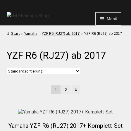
Menü
Start
Yamaha
YZF R6 (RJ27) ab 2017
YZF R6 (RJ27) ab 2017
Start
YZF R6 (RJ27) ab 2017
Echtheit von Bewertungen
Kontakt
1
2
News
News
Yamaha YZF R6 (RJ27) 2017+ Komplett-Set
Test Startseite