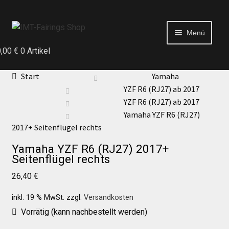
Menü
0,00
€
0 Artikel
Start
Start
Yamaha
YZF R6 (RJ27) ab 2017
Echtheit von Bewertungen
YZF R6 (RJ27) ab 2017
Yamaha YZF R6 (RJ27)
2017+ Seitenflügel rechts
Kontakt
Yamaha YZF R6 (RJ27) 2017+
Seitenflügel rechts
News
26,40
€
News
inkl. 19 % MwSt.
zzgl.
Versandkosten
Vorrätig (kann nachbestellt werden)
Test Startseite