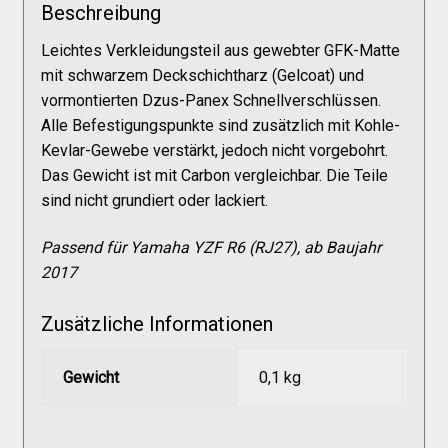
Galerie
Beschreibung
Leichtes Verkleidungsteil aus gewebter GFK-Matte
Warenkorb
mit schwarzem Deckschichtharz (Gelcoat) und
vormontierten Dzus-Panex Schnellverschlüssen.
Alle Befestigungspunkte sind zusätzlich mit Kohle-
Kasse
Kevlar-Gewebe verstärkt, jedoch nicht vorgebohrt.
Das Gewicht ist mit Carbon vergleichbar. Die Teile
sind nicht grundiert oder lackiert.
Mein Konto
Passend für Yamaha YZF R6 (RJ27), ab Baujahr
Allgemeine Geschäftsbedingungen
2017
Zusätzliche Informationen
FAQs
Gewicht
0,1 kg
Impressum