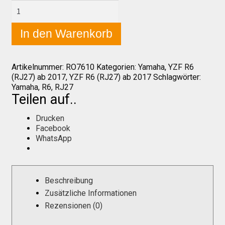
Yamaha
YZF
R6
In den Warenkorb
Über uns
(RJ27)
2017+
Seitenflügel
rechts
Infos zu unseren Produkten
Artikelnummer:
RO7610
Kategorien:
Yamaha
,
YZF R6
Menge
(RJ27) ab 2017
,
YZF R6 (RJ27) ab 2017
Schlagwörter:
Yamaha
,
R6
,
RJ27
Teilen auf..
Händlerkonditionen
Drucken
Facebook
Marken
WhatsApp
Sitzpolster und erhöhte Sitzpolster
Beschreibung
Zusätzliche Informationen
Preislisten
Rezensionen (0)