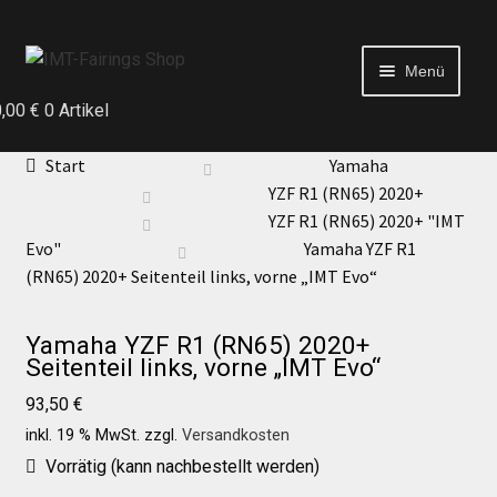
Menü
0,00
€
0 Artikel
Start
Start
Yamaha
YZF R1 (RN65) 2020+
Echtheit von Bewertungen
YZF R1 (RN65) 2020+ "IMT
Evo"
Yamaha YZF R1
(RN65) 2020+ Seitenteil links, vorne „IMT Evo“
Kontakt
Yamaha YZF R1 (RN65) 2020+
News
Seitenteil links, vorne „IMT Evo“
93,50
€
News
inkl. 19 % MwSt.
zzgl.
Versandkosten
Vorrätig (kann nachbestellt werden)
Test Startseite