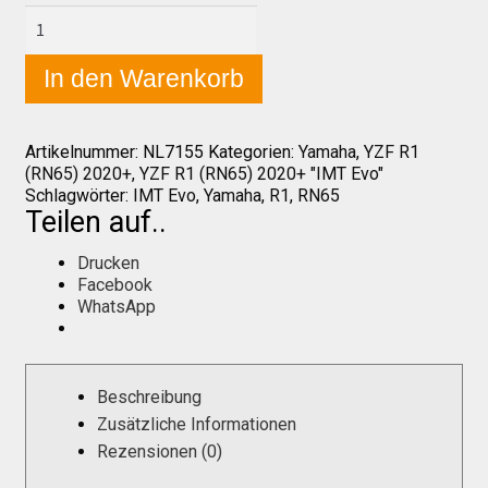
Yamaha
YZF
R1
Über uns
In den Warenkorb
(RN65)
2020+
Seitenteil
Infos zu unseren Produkten
links,
Artikelnummer:
NL7155
Kategorien:
Yamaha
,
YZF R1
vorne
(RN65) 2020+
,
YZF R1 (RN65) 2020+ "IMT Evo"
"IMT
Schlagwörter:
IMT Evo
,
Yamaha
,
R1
,
RN65
Evo"
Händlerkonditionen
Teilen auf..
Menge
Drucken
Marken
Facebook
WhatsApp
Sitzpolster und erhöhte Sitzpolster
Beschreibung
Preislisten
Zusätzliche Informationen
Rezensionen (0)