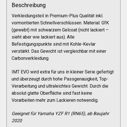
Galerie
Beschreibung
Verkleidungsteil in Premium-Plus Qualität inkl.
Warenkorb
vormontierten Schnellverschlüssen. Material: GfK
(gewebt) mit schwarzem Gelcoat (nicht lackiert –
sieht aber wie lackiert aus). Alle
Kasse
Befestigungspunkte sind mit Kohle-Kevlar
verstärkt. Das Gewicht ist vergleichbar mit einer
Mein Konto
Carbonverkleidung.
IMT EVO wird extra für uns in kleiner Serie gefertigt
Allgemeine Geschäftsbedingungen
und überzeugt durch hohe Passgenauigkeit, Top-
Verarbeitung und ultraleichtes Gewicht. Durch die
absolut glatte Oberfläche sind fast keine
FAQs
Vorarbeiten mehr zum Lackieren notwendig.
Impressum
Geeignet für Yamaha YZF R1 (RN65), ab Baujahr
2020