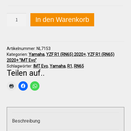
Yamaha
In den Warenkorb
YZF
R1
(RN65)
2020+
Frontverkleidung
Artikelnummer:
NL7153
oben
Kategorien:
Yamaha
,
YZF R1 (RN65) 2020+
,
YZF R1 (RN65)
"IMT
2020+ "IMT Evo"
Evo"
Schlagwörter:
IMT Evo
,
Yamaha
,
R1
,
RN65
Menge
Teilen auf..
Beschreibung