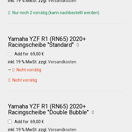
inkl. 19 % MwSt.
zzgl.
Versandkosten
Galerie
Nur noch 2 vorrätig (kann nachbestellt werden)
Warenkorb
Yamaha YZF R1 (RN65) 2020+
Kasse
Racingscheibe "Standard"
Add for
69,00
€
Mein Konto
inkl. 19 % MwSt.
zzgl.
Versandkosten
—
Nicht vorrätig
Allgemeine Geschäftsbedingungen
Nicht vorrätig
FAQs
Yamaha YZF R1 (RN65) 2020+
Racingscheibe "Double Bubble"
Impressum
Add for
69,00
€
inkl. 19 % MwSt.
zzgl.
Versandkosten