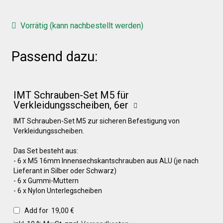
Vorrätig (kann nachbestellt werden)
Über uns
Passend dazu:
Infos zu unseren Produkten
IMT Schrauben-Set M5 für
Händlerkonditionen
Verkleidungsscheiben, 6er
IMT Schrauben-Set M5 zur sicheren Befestigung von
Marken
Verkleidungsscheiben.
Das Set besteht aus:
- 6 x M5 16mm Innensechskantschrauben aus ALU (je nach
Sitzpolster und erhöhte Sitzpolster
Lieferant in Silber oder Schwarz)
- 6 x Gummi-Muttern
- 6 x Nylon Unterlegscheiben
Preislisten
Add for
19,00
€