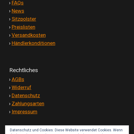
'
›
FAQs
'
›
News
'
›
Sitzpolster
'
›
Preislisten
'
›
Versandkosten
'
›
Händlerkonditionen
Rechtliches
'
›
AGBs
'
›
Widerruf
'
›
Datenschutz
'
›
Zahlungsarten
'
›
Impressum
Datenschutz und Cookies: Diese Website verwendet Cookies. Wenn