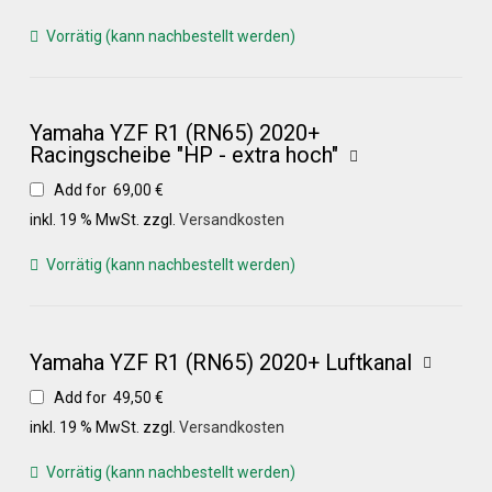
Versandkosten
Vorrätig (kann nachbestellt werden)
Widerruf
Yamaha YZF R1 (RN65) 2020+
Racingscheibe "HP - extra hoch"
Datenschutzerklärung
Add for
69,00
€
inkl. 19 % MwSt.
zzgl.
Versandkosten
Zahlungsarten
Vorrätig (kann nachbestellt werden)
Yamaha YZF R1 (RN65) 2020+ Luftkanal
Add for
49,50
€
inkl. 19 % MwSt.
zzgl.
Versandkosten
Vorrätig (kann nachbestellt werden)