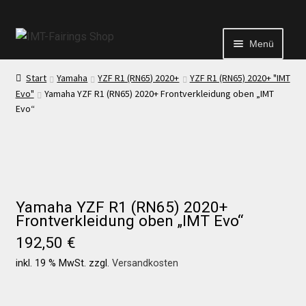
Menü
Start
Yamaha
YZF R1 (RN65) 2020+
YZF R1 (RN65) 2020+ "IMT
Start
Evo"
Yamaha YZF R1 (RN65) 2020+ Frontverkleidung oben „IMT
Evo“
Echtheit von Bewertungen
Kontakt
Yamaha YZF R1 (RN65) 2020+
News
Frontverkleidung oben „IMT Evo“
192,50
€
News
inkl. 19 % MwSt.
zzgl.
Versandkosten
Test Startseite