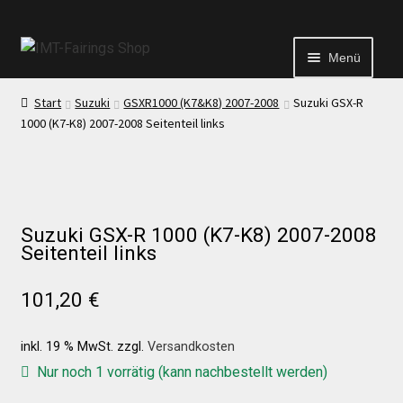
Menü
Start
Suzuki
GSXR1000 (K7&K8) 2007-2008
Suzuki GSX-R
Start
1000 (K7-K8) 2007-2008 Seitenteil links
Echtheit von Bewertungen
Kontakt
Suzuki GSX-R 1000 (K7-K8) 2007-2008
Seitenteil links
News
101,20
€
News
inkl. 19 % MwSt.
zzgl.
Versandkosten
Nur noch 1 vorrätig (kann nachbestellt werden)
Test Startseite