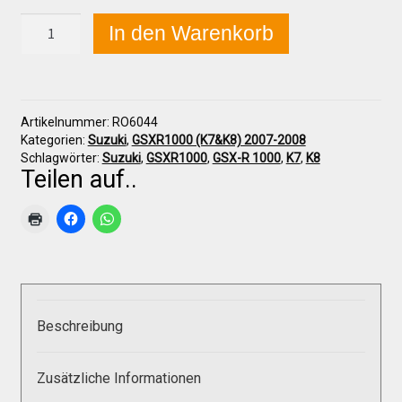
Suzuki
In den Warenkorb
GSX-
R
Über uns
1000
(K7-
K8)
Infos zu unseren Produkten
Artikelnummer:
RO6044
2007-
Kategorien:
Suzuki
,
GSXR1000 (K7&K8) 2007-2008
2008
Schlagwörter:
Suzuki
,
GSXR1000
,
GSX-R 1000
,
K7
,
K8
Seitenteil
Teilen auf..
Händlerkonditionen
links
Menge
Marken
Sitzpolster und erhöhte Sitzpolster
Beschreibung
Preislisten
Zusätzliche Informationen