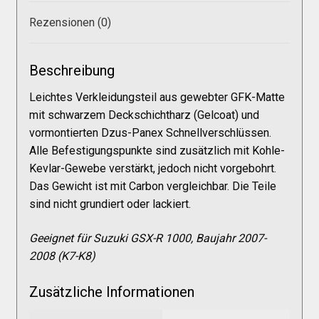
Galerie
Rezensionen (0)
Warenkorb
Beschreibung
Leichtes Verkleidungsteil aus gewebter GFK-Matte
Kasse
mit schwarzem Deckschichtharz (Gelcoat) und
vormontierten Dzus-Panex Schnellverschlüssen.
Mein Konto
Alle Befestigungspunkte sind zusätzlich mit Kohle-
Kevlar-Gewebe verstärkt, jedoch nicht vorgebohrt.
Das Gewicht ist mit Carbon vergleichbar. Die Teile
Allgemeine Geschäftsbedingungen
sind nicht grundiert oder lackiert.
FAQs
Geeignet für Suzuki GSX-R 1000, Baujahr 2007-
2008 (K7-K8)
Impressum
Zusätzliche Informationen