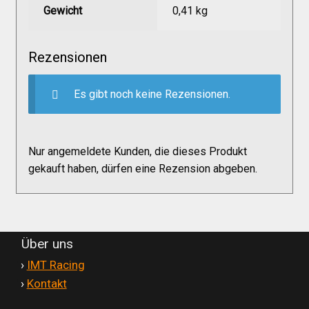
Versandkosten
Gewicht
0,41 kg
Widerruf
Rezensionen
Es gibt noch keine Rezensionen.
Datenschutzerklärung
Zahlungsarten
Nur angemeldete Kunden, die dieses Produkt
gekauft haben, dürfen eine Rezension abgeben.
Über uns
'
›
IMT Racing
'
›
Kontakt