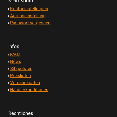
Mein Konto
'
›
Kontoeinstellungen
'
›
Adresseinstellung
'
›
Passwort vergessen
Infos
'
›
FAQs
'
›
News
'
›
Sitzpolster
'
›
Preislisten
'
›
Versandkosten
'
›
Händlerkonditionen
Rechtliches