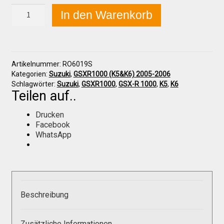
Suzuki
In den Warenkorb
GSX-
R
Über uns
1000
(K5
&
Infos zu unseren Produkten
Artikelnummer:
RO6019S
K6)
Kategorien:
Suzuki
,
GSXR1000 (K5&K6) 2005-2006
2005-
Schlagwörter:
Suzuki
,
GSXR1000
,
GSX-R 1000
,
K5
,
K6
2006
Teilen auf..
Händlerkonditionen
Sitzpolster,
klein
Drucken
Menge
Facebook
Marken
WhatsApp
Sitzpolster und erhöhte Sitzpolster
Preislisten
Beschreibung
Zusätzliche Informationen