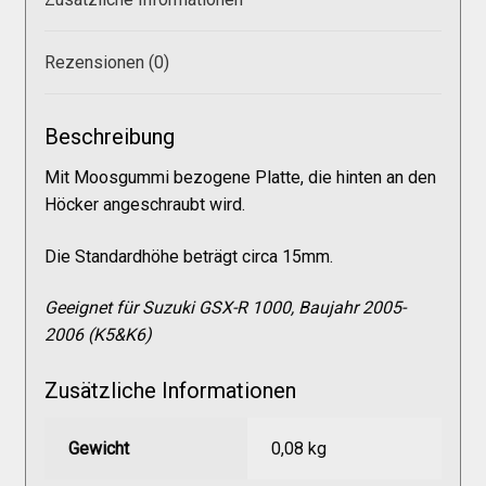
Galerie
Rezensionen (0)
Warenkorb
Beschreibung
Kasse
Mit Moosgummi bezogene Platte, die hinten an den
Höcker angeschraubt wird.
Mein Konto
Die Standardhöhe beträgt circa 15mm.
Allgemeine Geschäftsbedingungen
Geeignet für Suzuki GSX-R 1000, Baujahr 2005-
2006 (K5&K6)
FAQs
Zusätzliche Informationen
Impressum
Gewicht
0,08 kg