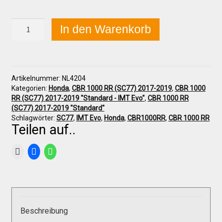
Honda
In den Warenkorb
Über uns
CBR
1000RR
(SC77)
2017-
Infos zu unseren Produkten
2019
Artikelnummer:
NL4204
Frontverkleidung
Kategorien:
Honda
,
CBR 1000 RR (SC77) 2017-2019
,
CBR 1000
unten
Händlerkonditionen
RR (SC77) 2017-2019 "Standard - IMT Evo"
,
CBR 1000 RR
"IMT
(SC77) 2017-2019 "Standard"
Evo"
Schlagwörter:
SC77
,
IMT Evo
,
Honda
,
CBR1000RR
,
CBR 1000 RR
Menge
Teilen auf..
Marken
Sitzpolster und erhöhte Sitzpolster
Preislisten
Beschreibung