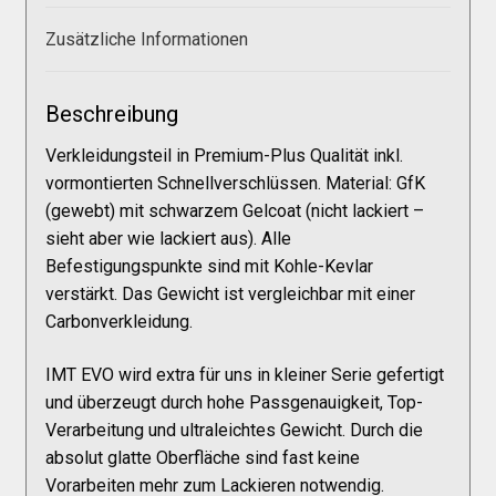
Galerie
Zusätzliche Informationen
Warenkorb
Beschreibung
Kasse
Verkleidungsteil in Premium-Plus Qualität inkl.
vormontierten Schnellverschlüssen. Material: GfK
(gewebt) mit schwarzem Gelcoat (nicht lackiert –
Mein Konto
sieht aber wie lackiert aus). Alle
Befestigungspunkte sind mit Kohle-Kevlar
verstärkt. Das Gewicht ist vergleichbar mit einer
Allgemeine Geschäftsbedingungen
Carbonverkleidung.
FAQs
IMT EVO wird extra für uns in kleiner Serie gefertigt
und überzeugt durch hohe Passgenauigkeit, Top-
Verarbeitung und ultraleichtes Gewicht. Durch die
Impressum
absolut glatte Oberfläche sind fast keine
Vorarbeiten mehr zum Lackieren notwendig.