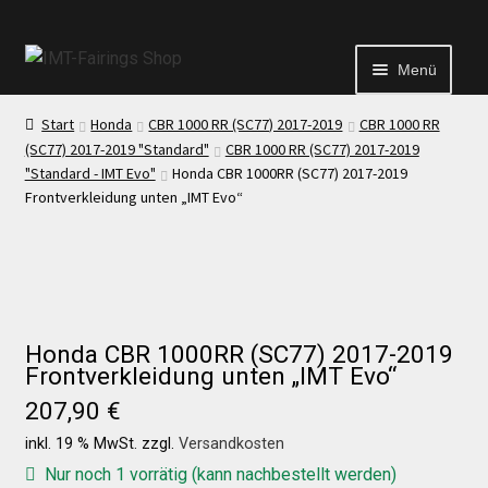
Menü
Start
Honda
CBR 1000 RR (SC77) 2017-2019
CBR 1000 RR
Start
(SC77) 2017-2019 "Standard"
CBR 1000 RR (SC77) 2017-2019
"Standard - IMT Evo"
Honda CBR 1000RR (SC77) 2017-2019
Frontverkleidung unten „IMT Evo“
Echtheit von Bewertungen
Kontakt
News
Honda CBR 1000RR (SC77) 2017-2019
Frontverkleidung unten „IMT Evo“
207,90
€
News
inkl. 19 % MwSt.
zzgl.
Versandkosten
Nur noch 1 vorrätig (kann nachbestellt werden)
Test Startseite