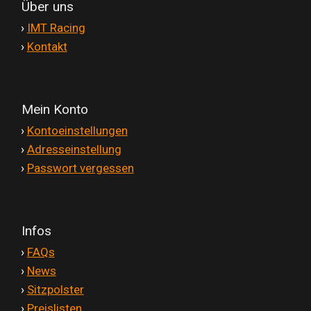
Galerie
Über uns
'
›
IMT Racing
'
›
Kontakt
Warenkorb
Kasse
Mein Konto
'
›
Kontoeinstellungen
Mein Konto
'
›
Adresseinstellung
'
›
Passwort vergessen
Allgemeine Geschäftsbedingungen
Infos
FAQs
'
›
FAQs
'
›
News
Impressum
'
›
Sitzpolster
'
›
Preislisten