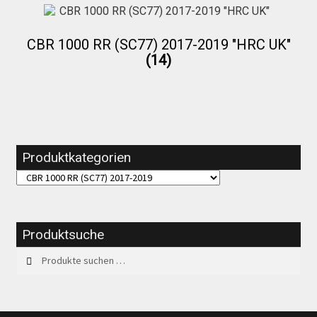
CBR 1000 RR (SC77) 2017-2019 "HRC UK"
Über uns
(14)
Infos zu unseren Produkten
Händlerkonditionen
Produktkategorien
Marken
Sitzpolster und erhöhte Sitzpolster
Produktsuche
Suchen
Suchen
nach:
Preislisten