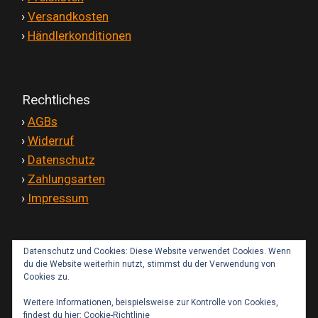
Versandkosten
'
›
Versandkosten
'
›
Händlerkonditionen
Widerruf
Rechtliches
Datenschutzerklärung
'
›
AGBs
'
›
Widerruf
Zahlungsarten
'
›
Datenschutz
'
›
Zahlungsarten
'
›
Impressum
Datenschutz und Cookies: Diese Website verwendet Cookies. Wenn
Kontakt
du die Website weiterhin nutzt, stimmst du der Verwendung von
Cookies zu.
Weitere Informationen, beispielsweise zur Kontrolle von Cookies,
findest du hier:
Cookie-Richtlinie