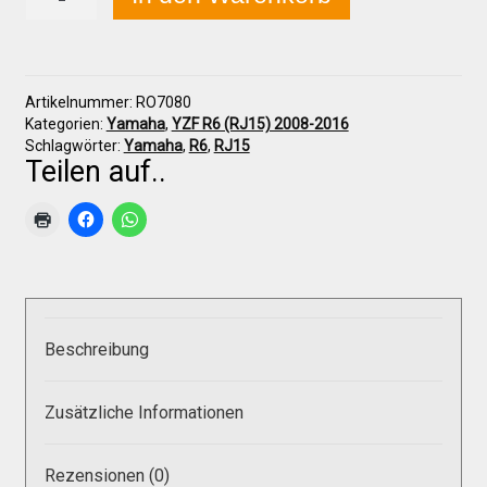
YZF
R6
(RJ15)
2008-
Über uns
2016
Artikelnummer:
RO7080
Sitzpolster,
Kategorien:
Yamaha
,
YZF R6 (RJ15) 2008-2016
groß
Infos zu unseren Produkten
Schlagwörter:
Yamaha
,
R6
,
RJ15
Menge
Teilen auf..
Händlerkonditionen
Marken
Beschreibung
Sitzpolster und erhöhte Sitzpolster
Zusätzliche Informationen
Preislisten
Rezensionen (0)