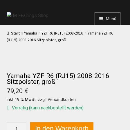
Menü
Start
Yamaha
YZF R6 (RJ15) 2008-2016
Yamaha YZF R6
Start
(RJ15) 2008-2016 Sitzpolster, groß
Echtheit von Bewertungen
Kontakt
Yamaha YZF R6 (RJ15) 2008-2016
Sitzpolster, groß
79,20
€
News
inkl. 19 % MwSt.
zzgl.
Versandkosten
Vorrätig (kann nachbestellt werden)
News
Yamaha
In den Warenkorb
Test Startseite