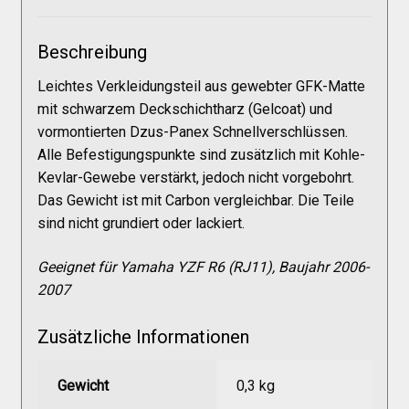
Galerie
Beschreibung
Warenkorb
Leichtes Verkleidungsteil aus gewebter GFK-Matte
mit schwarzem Deckschichtharz (Gelcoat) und
Kasse
vormontierten Dzus-Panex Schnellverschlüssen.
Alle Befestigungspunkte sind zusätzlich mit Kohle-
Kevlar-Gewebe verstärkt, jedoch nicht vorgebohrt.
Mein Konto
Das Gewicht ist mit Carbon vergleichbar. Die Teile
sind nicht grundiert oder lackiert.
Allgemeine Geschäftsbedingungen
Geeignet für Yamaha YZF R6 (RJ11), Baujahr 2006-
2007
FAQs
Zusätzliche Informationen
Impressum
Gewicht
0,3 kg