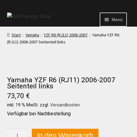
Menü
Start
Yamaha
YZF R6 (RJ11) 2006-2007
Yamaha YZF R6
Start
(RJ11) 2006-2007 Seitenteil links
Echtheit von Bewertungen
Kontakt
Yamaha YZF R6 (RJ11) 2006-2007
Seitenteil links
73,70
€
News
inkl. 19 % MwSt.
zzgl.
Versandkosten
Verfügbar bei Nachbestellung
News
Yamaha
In den Warenkorb
Test Startseite