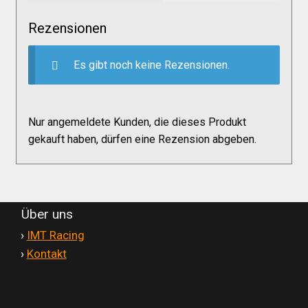
Versandkosten
Rezensionen
Widerruf
Es gibt noch keine Rezensionen.
Datenschutzerklärung
Nur angemeldete Kunden, die dieses Produkt
gekauft haben, dürfen eine Rezension abgeben.
Zahlungsarten
Über uns
'
›
IMT Racing
'
›
Kontakt