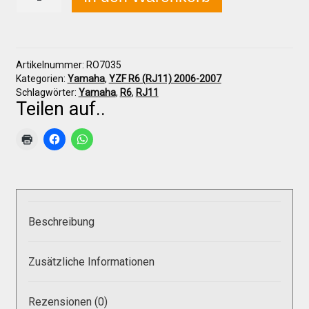
YZF
R6
(RJ11)
2006-
Über uns
2007
Artikelnummer:
RO7035
Seitenteil
Kategorien:
Yamaha
,
YZF R6 (RJ11) 2006-2007
links
Infos zu unseren Produkten
Schlagwörter:
Yamaha
,
R6
,
RJ11
Menge
Teilen auf..
Händlerkonditionen
Marken
Beschreibung
Sitzpolster und erhöhte Sitzpolster
Zusätzliche Informationen
Preislisten
Rezensionen (0)