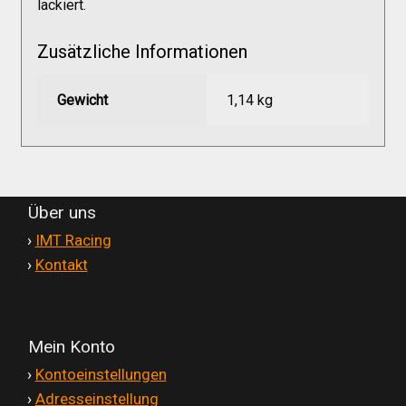
lackiert.
Versandkosten
Zusätzliche Informationen
Widerruf
Gewicht
1,14 kg
Datenschutzerklärung
Zahlungsarten
Über uns
'
›
IMT Racing
'
›
Kontakt
Mein Konto
'
›
Kontoeinstellungen
'
›
Adresseinstellung