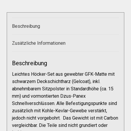
Galerie
Warenkorb
Beschreibung
Kasse
Zusätzliche Informationen
Mein Konto
Beschreibung
Leichtes Höcker-Set aus gewebter GFK-Matte mit
Allgemeine Geschäftsbedingungen
schwarzem Deckschichtharz (Gelcoat), inkl.
abnehmbarem Sitzpolster in Standardhöhe (ca. 15
mm) und vormontierten Dzus-Panex
FAQs
Schnellverschlüssen. Alle Befestigungspunkte sind
zusätzlich mit Kohle-Kevlar-Gewebe verstärkt,
Impressum
jedoch nicht vorgebohrt. Das Gewicht ist mit Carbon
vergleichbar. Die Teile sind nicht grundiert oder