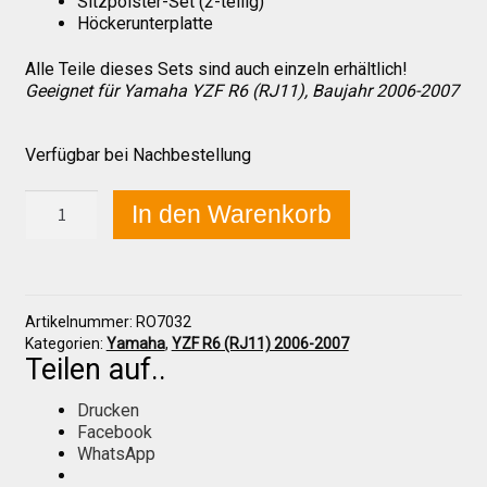
Sitzpolster-Set (2-teilig)
Höckerunterplatte
Alle Teile dieses Sets sind auch einzeln erhältlich!
Über uns
Geeignet für Yamaha YZF R6 (RJ11), Baujahr 2006-2007
Infos zu unseren Produkten
Verfügbar bei Nachbestellung
Yamaha
In den Warenkorb
Händlerkonditionen
YZF
R6
(RJ11)
Marken
2006-
2007
Artikelnummer:
RO7032
Höcker
Kategorien:
Yamaha
,
YZF R6 (RJ11) 2006-2007
komplett
Sitzpolster und erhöhte Sitzpolster
Teilen auf..
Menge
Drucken
Preislisten
Facebook
WhatsApp