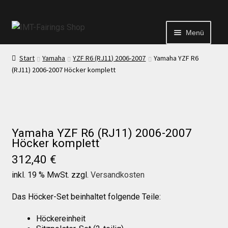
Menü
Start
Yamaha
YZF R6 (RJ11) 2006-2007
Yamaha YZF R6
Start
(RJ11) 2006-2007 Höcker komplett
Echtheit von Bewertungen
Kontakt
Yamaha YZF R6 (RJ11) 2006-2007
Höcker komplett
312,40
€
News
inkl. 19 % MwSt.
zzgl.
Versandkosten
News
Das Höcker-Set beinhaltet folgende Teile:
Höckereinheit
Test Startseite