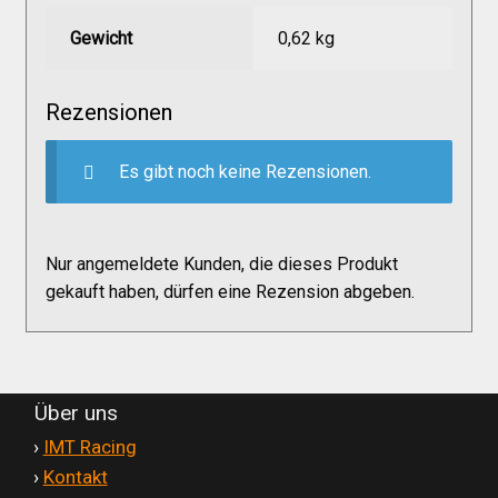
Versandkosten
Gewicht
0,62 kg
Widerruf
Rezensionen
Datenschutzerklärung
Es gibt noch keine Rezensionen.
Zahlungsarten
Nur angemeldete Kunden, die dieses Produkt
gekauft haben, dürfen eine Rezension abgeben.
Über uns
'
›
IMT Racing
'
›
Kontakt