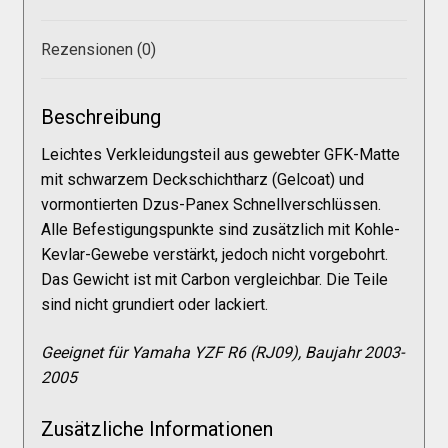
Galerie
Rezensionen (0)
Warenkorb
Beschreibung
Kasse
Leichtes Verkleidungsteil aus gewebter GFK-Matte
mit schwarzem Deckschichtharz (Gelcoat) und
Mein Konto
vormontierten Dzus-Panex Schnellverschlüssen.
Alle Befestigungspunkte sind zusätzlich mit Kohle-
Kevlar-Gewebe verstärkt, jedoch nicht vorgebohrt.
Allgemeine Geschäftsbedingungen
Das Gewicht ist mit Carbon vergleichbar. Die Teile
sind nicht grundiert oder lackiert.
FAQs
Geeignet für Yamaha YZF R6 (RJ09), Baujahr 2003-
2005
Impressum
Zusätzliche Informationen