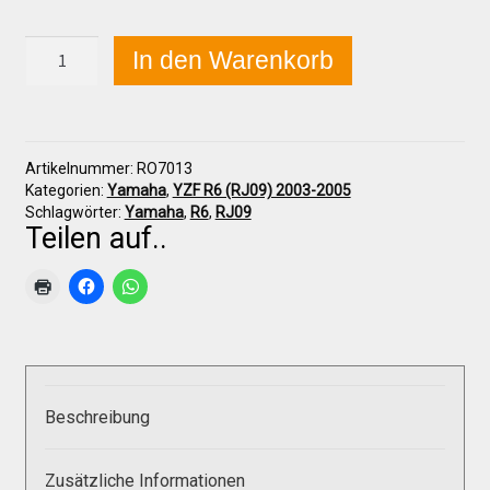
Yamaha
In den Warenkorb
YZF
Über uns
R6
(RJ09)
2003-
Infos zu unseren Produkten
2005
Artikelnummer:
RO7013
Frontverkleidung
Kategorien:
Yamaha
,
YZF R6 (RJ09) 2003-2005
oben
Händlerkonditionen
Schlagwörter:
Yamaha
,
R6
,
RJ09
Menge
Teilen auf..
Marken
Sitzpolster und erhöhte Sitzpolster
Beschreibung
Preislisten
Zusätzliche Informationen