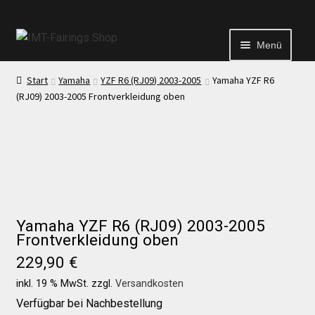
Menü
Start
Yamaha
YZF R6 (RJ09) 2003-2005
Yamaha YZF R6
Start
(RJ09) 2003-2005 Frontverkleidung oben
Echtheit von Bewertungen
Kontakt
Yamaha YZF R6 (RJ09) 2003-2005
News
Frontverkleidung oben
229,90
€
News
inkl. 19 % MwSt.
zzgl.
Versandkosten
Verfügbar bei Nachbestellung
Test Startseite