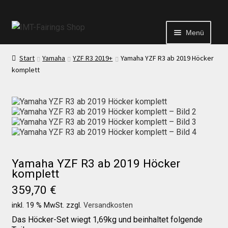
Menü
Start
Yamaha
YZF R3 2019+
Yamaha YZF R3 ab 2019 Höcker
Start
komplett
Echtheit von Bewertungen
Kontakt
Yamaha YZF R3 ab 2019 Höcker
News
komplett
359,70
€
News
inkl. 19 % MwSt.
zzgl.
Versandkosten
Das Höcker-Set wiegt 1,69kg und beinhaltet folgende
Test Startseite