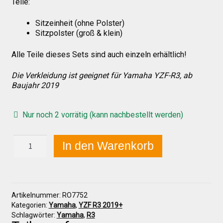
Teile:
Sitzeinheit (ohne Polster)
Über uns
Sitzpolster (groß & klein)
Alle Teile dieses Sets sind auch einzeln erhältlich!
Infos zu unseren Produkten
Die Verkleidung ist geeignet für Yamaha YZF-R3, ab
Baujahr 2019
Händlerkonditionen
Nur noch 2 vorrätig (kann nachbestellt werden)
Marken
Yamaha
In den Warenkorb
YZF
R3
Sitzpolster und erhöhte Sitzpolster
ab
2019
Höcker
Preislisten
Artikelnummer:
RO7752
komplett
Kategorien:
Yamaha
,
YZF R3 2019+
Menge
Schlagwörter:
Yamaha
,
R3