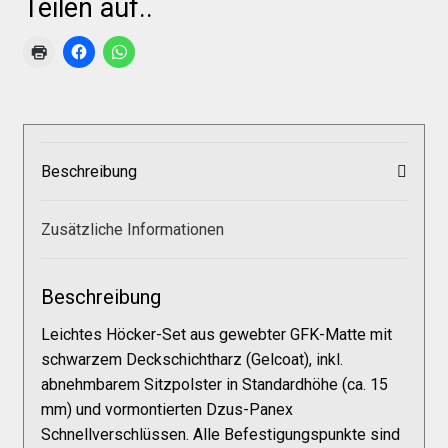
Teilen auf..
Galerie
Warenkorb
Kasse
Beschreibung
Mein Konto
Zusätzliche Informationen
Allgemeine Geschäftsbedingungen
Beschreibung
FAQs
Leichtes Höcker-Set aus gewebter GFK-Matte mit
schwarzem Deckschichtharz (Gelcoat), inkl.
abnehmbarem Sitzpolster in Standardhöhe (ca. 15
Impressum
mm) und vormontierten Dzus-Panex
Schnellverschlüssen. Alle Befestigungspunkte sind