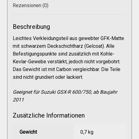
Galerie
Rezensionen (0)
Warenkorb
Beschreibung
Leichtes Verkleidungsteil aus gewebter GFK-Matte
Kasse
mit schwarzem Deckschichtharz (Gelcoat). Alle
Befestigungspunkte sind zusätzlich mit Kohle-
Kevlar-Gewebe verstärkt, jedoch nicht vorgebohrt.
Mein Konto
Das Gewicht ist mit Carbon vergleichbar. Die Teile
sind nicht grundiert oder lackiert.
Allgemeine Geschäftsbedingungen
Geeignet für Suzuki GSX-R 600/750, ab Baujahr
2011
FAQs
Zusätzliche Informationen
Impressum
Gewicht
0,7 kg