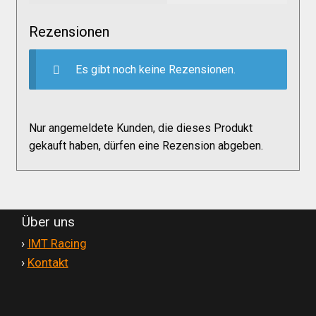
Versandkosten
Rezensionen
Widerruf
Es gibt noch keine Rezensionen.
Datenschutzerklärung
Nur angemeldete Kunden, die dieses Produkt
gekauft haben, dürfen eine Rezension abgeben.
Zahlungsarten
Über uns
'
›
IMT Racing
'
›
Kontakt