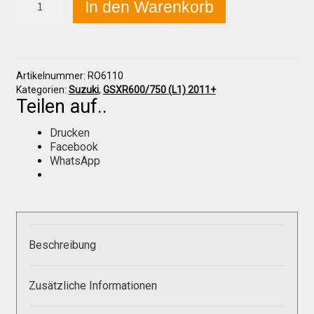
In den Warenkorb
GSX-
R
600/750
Über uns
2011+
Luftkanäle-
Artikelnummer:
RO6110
Set
Infos zu unseren Produkten
Kategorien:
Suzuki
,
GSXR600/750 (L1) 2011+
Menge
Teilen auf..
Drucken
Händlerkonditionen
Facebook
WhatsApp
Marken
Sitzpolster und erhöhte Sitzpolster
Beschreibung
Preislisten
Zusätzliche Informationen