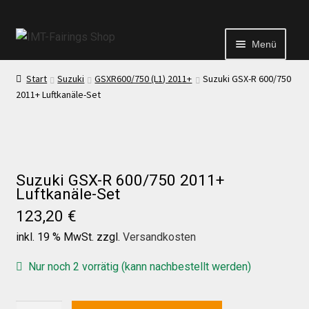
Menü
Start
Suzuki
GSXR600/750 (L1) 2011+
Suzuki GSX-R 600/750
Start
2011+ Luftkanäle-Set
Echtheit von Bewertungen
Kontakt
Suzuki GSX-R 600/750 2011+
Luftkanäle-Set
123,20
€
News
inkl. 19 % MwSt.
zzgl.
Versandkosten
News
Nur noch 2 vorrätig (kann nachbestellt werden)
Suzuki
Test Startseite