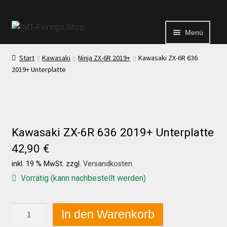
Menü
Start
Kawasaki
Ninja ZX-6R 2019+
Kawasaki ZX-6R 636
Start
2019+ Unterplatte
Echtheit von Bewertungen
Kontakt
Kawasaki ZX-6R 636 2019+ Unterplatte
42,90
€
News
inkl. 19 % MwSt.
zzgl.
Versandkosten
Vorrätig (kann nachbestellt werden)
News
Kawasaki
In den Warenkorb
ZX-
Test Startseite