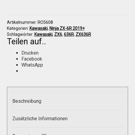
6R
636
2019+
Unterplatte
Über uns
Artikelnummer:
RO5608
Menge
Kategorien:
Kawasaki
,
Ninja ZX-6R 2019+
Schlagwörter:
Kawasaki
,
ZX6
,
636R
,
ZX636R
Infos zu unseren Produkten
Teilen auf..
Drucken
Händlerkonditionen
Facebook
WhatsApp
Marken
Sitzpolster und erhöhte Sitzpolster
Beschreibung
Preislisten
Zusätzliche Informationen