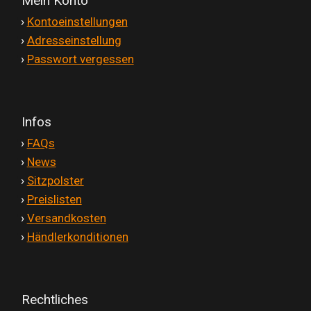
Mein Konto
'
›
Kontoeinstellungen
'
›
Adresseinstellung
'
›
Passwort vergessen
Infos
'
›
FAQs
'
›
News
'
›
Sitzpolster
'
›
Preislisten
'
›
Versandkosten
'
›
Händlerkonditionen
Rechtliches