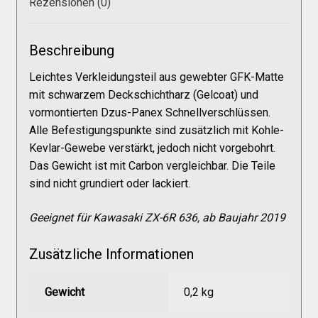
Rezensionen (0)
Galerie
Beschreibung
Warenkorb
Leichtes Verkleidungsteil aus gewebter GFK-Matte
mit schwarzem Deckschichtharz (Gelcoat) und
Kasse
vormontierten Dzus-Panex Schnellverschlüssen.
Alle Befestigungspunkte sind zusätzlich mit Kohle-
Mein Konto
Kevlar-Gewebe verstärkt, jedoch nicht vorgebohrt.
Das Gewicht ist mit Carbon vergleichbar. Die Teile
sind nicht grundiert oder lackiert.
Allgemeine Geschäftsbedingungen
Geeignet für Kawasaki ZX-6R 636, ab Baujahr 2019
FAQs
Zusätzliche Informationen
Impressum
Gewicht
0,2 kg