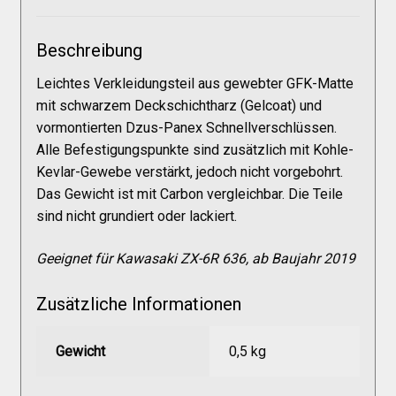
Galerie
Beschreibung
Warenkorb
Leichtes Verkleidungsteil aus gewebter GFK-Matte
mit schwarzem Deckschichtharz (Gelcoat) und
Kasse
vormontierten Dzus-Panex Schnellverschlüssen.
Alle Befestigungspunkte sind zusätzlich mit Kohle-
Kevlar-Gewebe verstärkt, jedoch nicht vorgebohrt.
Mein Konto
Das Gewicht ist mit Carbon vergleichbar. Die Teile
sind nicht grundiert oder lackiert.
Allgemeine Geschäftsbedingungen
Geeignet für Kawasaki ZX-6R 636, ab Baujahr 2019
FAQs
Zusätzliche Informationen
Impressum
Gewicht
0,5 kg