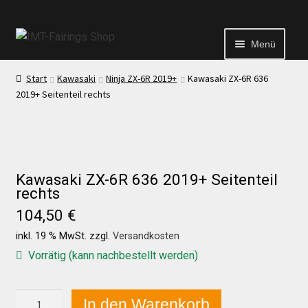
Menü
Start
Kawasaki
Ninja ZX-6R 2019+
Kawasaki ZX-6R 636
Start
2019+ Seitenteil rechts
Echtheit von Bewertungen
Kontakt
Kawasaki ZX-6R 636 2019+ Seitenteil
rechts
104,50
€
News
inkl. 19 % MwSt.
zzgl.
Versandkosten
Vorrätig (kann nachbestellt werden)
News
Kawasaki
In den Warenkorb
Test Startseite