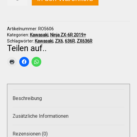
ZX-
6R
636
2019+
Über uns
Seitenteil
Artikelnummer:
RO5606
rechts
Kategorien:
Kawasaki
,
Ninja ZX-6R 2019+
Menge
Infos zu unseren Produkten
Schlagwörter:
Kawasaki
,
ZX6
,
636R
,
ZX636R
Teilen auf..
Händlerkonditionen
Marken
Beschreibung
Sitzpolster und erhöhte Sitzpolster
Zusätzliche Informationen
Preislisten
Rezensionen (0)