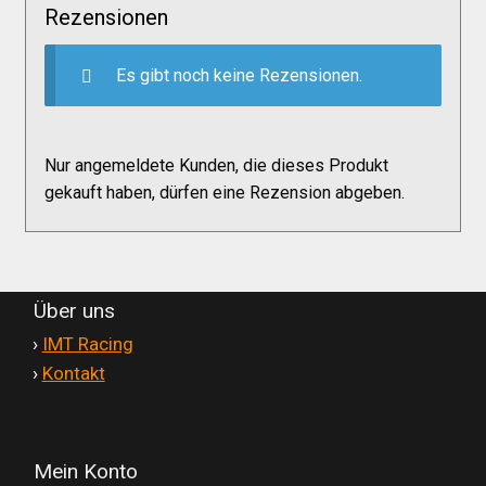
Rezensionen
Versandkosten
Es gibt noch keine Rezensionen.
Widerruf
Datenschutzerklärung
Nur angemeldete Kunden, die dieses Produkt
gekauft haben, dürfen eine Rezension abgeben.
Zahlungsarten
Über uns
'
›
IMT Racing
'
›
Kontakt
Mein Konto