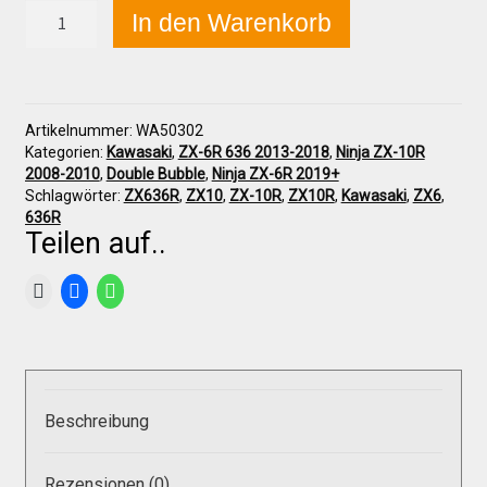
Galerie
Kawasaki
In den Warenkorb
ZX-
6R
2013+
Warenkorb
/
ZX-
Artikelnummer:
WA50302
10R
Kasse
Kategorien:
Kawasaki
,
ZX-6R 636 2013-2018
,
Ninja ZX-10R
2008-
2008-2010
,
Double Bubble
,
Ninja ZX-6R 2019+
2010
Schlagwörter:
ZX636R
,
ZX10
,
ZX-10R
,
ZX10R
,
Kawasaki
,
ZX6
,
Racingscheibe
636R
Mein Konto
"DB/tall"
Teilen auf..
Menge
Allgemeine Geschäftsbedingungen
FAQs
Beschreibung
Impressum
Rezensionen (0)