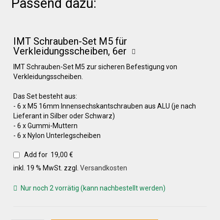
Passend dazu:
Über uns
IMT Schrauben-Set M5 für
Verkleidungsscheiben, 6er
Infos zu unseren Produkten
IMT Schrauben-Set M5 zur sicheren Befestigung von
Verkleidungsscheiben.
Händlerkonditionen
Das Set besteht aus:
- 6 x M5 16mm Innensechskantschrauben aus ALU (je nach
Lieferant in Silber oder Schwarz)
- 6 x Gummi-Muttern
Marken
- 6 x Nylon Unterlegscheiben
Add for
19,00
€
Sitzpolster und erhöhte Sitzpolster
inkl. 19 % MwSt.
zzgl.
Versandkosten
Nur noch 2 vorrätig (kann nachbestellt werden)
Preislisten