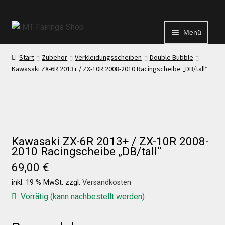
Menü
Start
Zubehör
Verkleidungsscheiben
Double Bubble
Start
Kawasaki ZX-6R 2013+ / ZX-10R 2008-2010 Racingscheibe „DB/tall“
Echtheit von Bewertungen
Kontakt
Kawasaki ZX-6R 2013+ / ZX-10R 2008-
2010 Racingscheibe „DB/tall“
News
69,00
€
inkl. 19 % MwSt.
zzgl.
Versandkosten
News
Vorrätig (kann nachbestellt werden)
Test Startseite