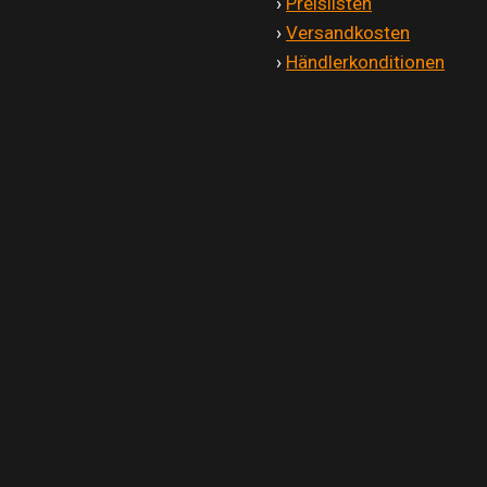
'
›
Preislisten
'
›
Versandkosten
'
›
Händlerkonditionen