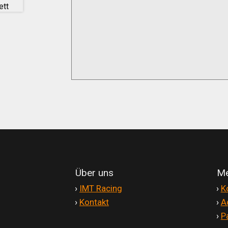
Über uns
Me
'
›
IMT Racing
'
›
K
'
›
Kontakt
'
›
A
'
›
P