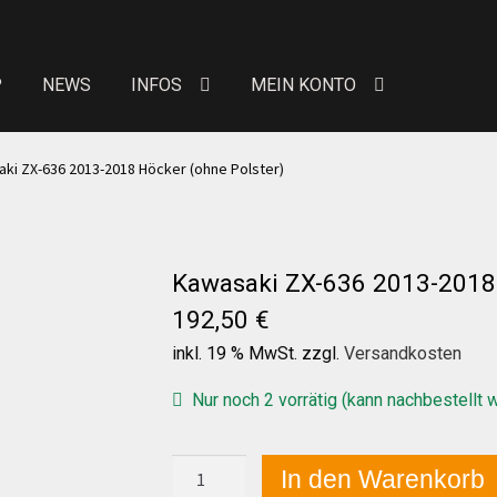
P
NEWS
INFOS
MEIN KONTO
eit von Bewertungen
Kontakt
News
News
ki ZX-636 2013-2018 Höcker (ohne Polster)
Über uns
Händlerkonditionen
Marken
Kawasaki ZX-636 2013-2018 
 erhöhte Sitzpolster
Preislisten
Galerie
Warenkor
192,50
€
inkl. 19 % MwSt.
zzgl.
Versandkosten
n Konto
Allgemeine Geschäftsbedingungen
FAQs
Nur noch 2 vorrätig (kann nachbestellt 
Versandkosten
Widerruf
Datenschutzerklärung
Kawasaki
In den Warenkorb
ZX-