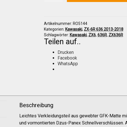
636
2013-
2018
Höcker
Artikelnummer:
RO5144
(ohne
Kategorien:
Kawasaki
,
ZX-6R 636 2013-2018
Polster)
Schlagwörter:
Kawasaki
,
ZX6
,
636R
,
ZX636R
Menge
Teilen auf..
Drucken
Facebook
WhatsApp
Beschreibung
Leichtes Verkleidungsteil aus gewebter GFK-Matte m
und vormontierten Dzus-Panex Schnellverschlüssen. A