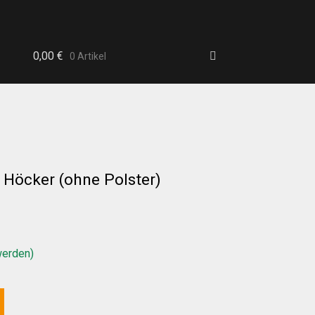
0,00
€
0 Artikel
Höcker (ohne Polster)
b
werden)