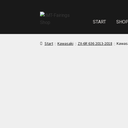
START
SHO
Start
Echth
Start
Kawasaki
ZX-6R 636 2013-2018
Kawasa
Test Startseite
Sitzpolster und
Kasse
Mei
Impressum