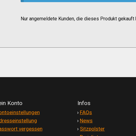
Nur angemeldete Kunden, die dieses Produkt gekauft 
in Konto
Infos
ontoeinstellungen
'
›
FAQs
dresseinstellung
'
›
News
asswort vergessen
'
›
Sitzpolster