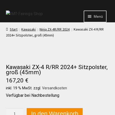
Menü
Start
Kawasaki
Ninja ZX-4R/RR 2024
Kawasaki ZX-4 R/RR
Start
2024+ Sitzpolster, groß (45mm)
Echtheit von Bewertungen
Kontakt
Kawasaki ZX-4 R/RR 2024+ Sitzpolster,
groß (45mm)
167,20
€
News
inkl. 19 % MwSt.
zzgl.
Versandkosten
Verfügbar bei Nachbestellung
News
Kawasaki
In den Warenkorb
Test Startseite