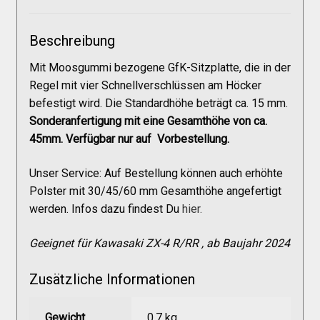
Galerie
Beschreibung
Warenkorb
Mit Moosgummi bezogene GfK-Sitzplatte, die in der
Regel mit vier Schnellverschlüssen am Höcker
Kasse
befestigt wird. Die Standardhöhe beträgt ca. 15 mm.
Sonderanfertigung mit eine Gesamthöhe von ca.
45mm. Verfügbar nur auf Vorbestellung.
Mein Konto
Unser Service: Auf Bestellung können auch erhöhte
Allgemeine Geschäftsbedingungen
Polster mit 30/45/60 mm Gesamthöhe angefertigt
werden. Infos dazu findest Du
hier.
FAQs
Geeignet für Kawasaki ZX-4 R/RR , ab Baujahr 2024
Zusätzliche Informationen
Impressum
Gewicht
0,7 kg