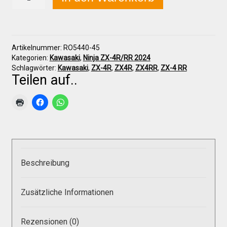
ZX-
4
R/RR
2024+
Über uns
Sitzpolster,
Artikelnummer:
RO5440-45
groß
Kategorien:
Kawasaki
,
Ninja ZX-4R/RR 2024
(45mm)
Infos zu unseren Produkten
Schlagwörter:
Kawasaki
,
ZX-4R
,
ZX4R
,
ZX4RR
,
ZX-4 RR
Menge
Teilen auf..
Händlerkonditionen
Marken
Beschreibung
Sitzpolster und erhöhte Sitzpolster
Zusätzliche Informationen
Preislisten
Rezensionen (0)