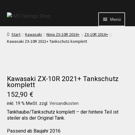
Menü
Start
Kawasaki
Ninja ZX-10R 2016+
ZX-10R 2016+
Start
Kawasaki ZX-10R 2021+ Tankschutz komplett
Echtheit von Bewertungen
Kontakt
Kawasaki ZX-10R 2021+ Tankschutz
komplett
152,90
€
News
inkl. 19 % MwSt.
zzgl.
Versandkosten
Tankhaube/Tankschutz komplett – der hintere Teil ist
News
steiler als der Original Tank.
Passend ab Baujahr 2016
Test Startseite