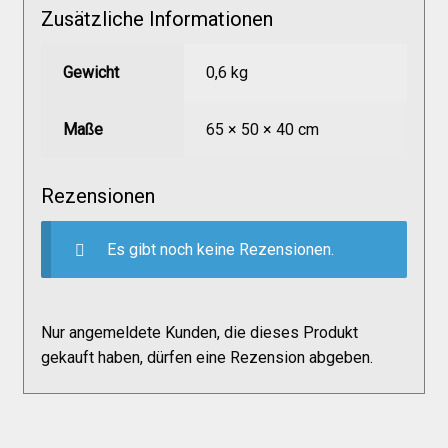
Versandkosten
Zusätzliche Informationen
Gewicht
0,6 kg
Widerruf
Maße
65 × 50 × 40 cm
Datenschutzerklärung
Rezensionen
Zahlungsarten
Es gibt noch keine Rezensionen.
Nur angemeldete Kunden, die dieses Produkt
gekauft haben, dürfen eine Rezension abgeben.