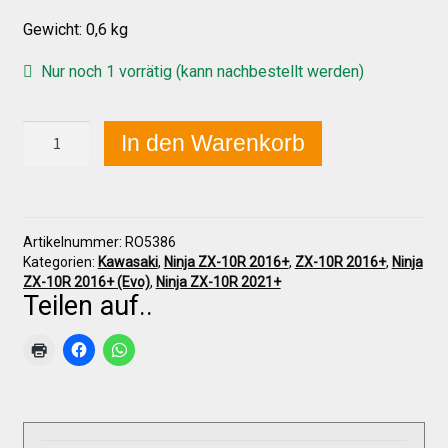
Gewicht: 0,6 kg
Über uns
Nur noch 1 vorrätig (kann nachbestellt werden)
Kawasaki
Infos zu unseren Produkten
In den Warenkorb
ZX-
10R
2021+
Händlerkonditionen
Tankschutz
komplett
Artikelnummer:
RO5386
Menge
Marken
Kategorien:
Kawasaki
,
Ninja ZX-10R 2016+
,
ZX-10R 2016+
,
Ninja
ZX-10R 2016+ (Evo)
,
Ninja ZX-10R 2021+
Teilen auf..
Sitzpolster und erhöhte Sitzpolster
Preislisten