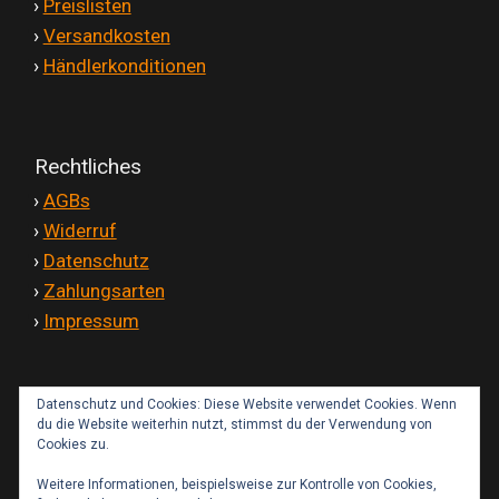
'
›
Preislisten
'
›
Versandkosten
'
›
Händlerkonditionen
Rechtliches
'
›
AGBs
'
›
Widerruf
'
›
Datenschutz
'
›
Zahlungsarten
'
›
Impressum
Datenschutz und Cookies: Diese Website verwendet Cookies. Wenn
Kontakt
du die Website weiterhin nutzt, stimmst du der Verwendung von
Cookies zu.
Weitere Informationen, beispielsweise zur Kontrolle von Cookies,