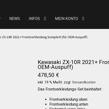
P
NEWS
INFOS
MEIN KONTO
eit von Bewertungen
Kontakt
News
News
 ZX-10R 2021+ Frontverkleidung komplett (für OEM-Auspuff)
Über uns
Händlerkonditionen
Marken
Kawasaki ZX-10R 2021+ Fron
 erhöhte Sitzpolster
Preislisten
Galerie
Warenkor
OEM-Auspuff)
478,50
€
n Konto
Allgemeine Geschäftsbedingungen
FAQs
inkl. 19 % MwSt.
zzgl.
Versandkosten
Das Frontverkleidungs-Set beinhaltet :
Versandkosten
Widerruf
Datenschutzerklärung
Frontverkleidung oben
Frontverkleidung unten