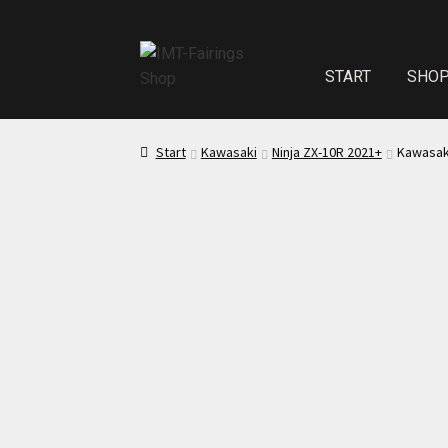
START
SHO
Start
Echth
Start
Kawasaki
Ninja ZX-10R 2021+
Kawasaki
Test Startseite
Sitzpolster und
Kasse
Mei
Impressum