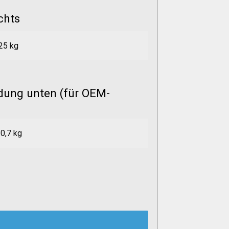
chts
25 kg
dung unten (für OEM-
0,7 kg