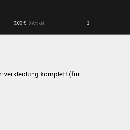
0,00
€
0 Artikel
tverkleidung komplett (für
b