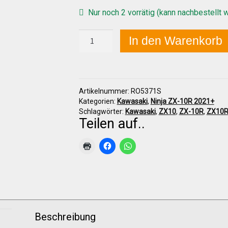
Nur noch 2 vorrätig (kann nachbestellt 
Kawasaki
In den Warenkorb
ZX-
10R
2021+
Frontverkleidung
komplett
Artikelnummer:
RO5371S
(für
Kategorien:
Kawasaki
,
Ninja ZX-10R 2021+
OEM-
Schlagwörter:
Kawasaki
,
ZX10
,
ZX-10R
,
ZX10
Auspuff)
Teilen auf..
Menge
Beschreibung