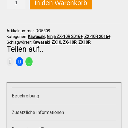
In den Warenkorb
ZX-
10R
2016-
Über uns
2020
Tankschutz
Artikelnummer:
RO5309
vorne
Infos zu unseren Produkten
Kategorien:
Kawasaki
,
Ninja ZX-10R 2016+
,
ZX-10R 2016+
Menge
Schlagwörter:
Kawasaki
,
ZX10
,
ZX-10R
,
ZX10R
Teilen auf..
Händlerkonditionen
Marken
Sitzpolster und erhöhte Sitzpolster
Beschreibung
Preislisten
Zusätzliche Informationen