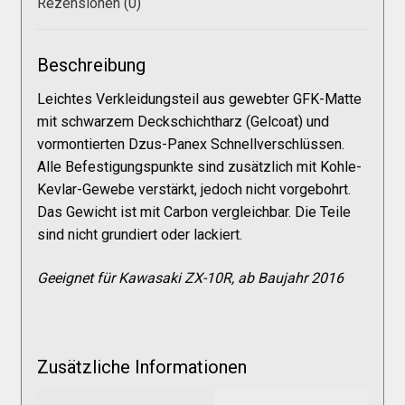
Rezensionen (0)
Galerie
Beschreibung
Warenkorb
Leichtes Verkleidungsteil aus gewebter GFK-Matte
mit schwarzem Deckschichtharz (Gelcoat) und
Kasse
vormontierten Dzus-Panex Schnellverschlüssen.
Alle Befestigungspunkte sind zusätzlich mit Kohle-
Mein Konto
Kevlar-Gewebe verstärkt, jedoch nicht vorgebohrt.
Das Gewicht ist mit Carbon vergleichbar. Die Teile
sind nicht grundiert oder lackiert.
Allgemeine Geschäftsbedingungen
Geeignet für Kawasaki ZX-10R, ab Baujahr 2016
FAQs
Impressum
Zusätzliche Informationen