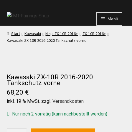
Menü
Start
Kawasaki
Ninja ZX-10R 2016+
ZX-10R 2016+
Start
Kawasaki ZX-10R 2016-2020 Tankschutz vorne
Echtheit von Bewertungen
Kontakt
Kawasaki ZX-10R 2016-2020
Tankschutz vorne
68,20
€
News
inkl. 19 % MwSt.
zzgl.
Versandkosten
News
Nur noch 2 vorrätig (kann nachbestellt werden)
Kawasaki
Test Startseite