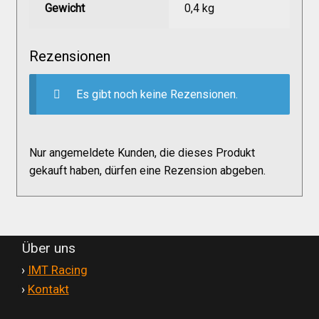
Gewicht
0,4 kg
Versandkosten
Rezensionen
Widerruf
Es gibt noch keine Rezensionen.
Datenschutzerklärung
Zahlungsarten
Nur angemeldete Kunden, die dieses Produkt
gekauft haben, dürfen eine Rezension abgeben.
Über uns
'
›
IMT Racing
'
›
Kontakt