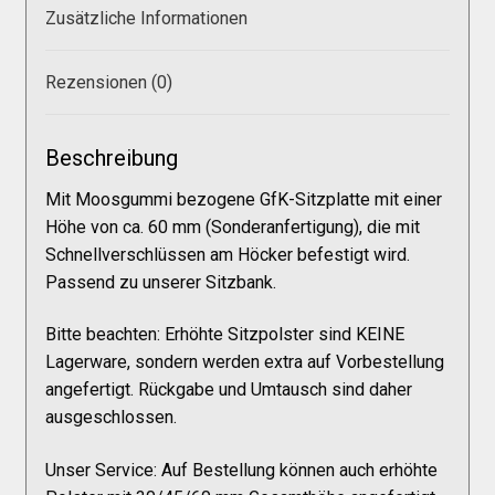
Galerie
Zusätzliche Informationen
Warenkorb
Rezensionen (0)
Kasse
Beschreibung
Mit Moosgummi bezogene GfK-Sitzplatte mit einer
Mein Konto
Höhe von ca. 60 mm (Sonderanfertigung), die mit
Schnellverschlüssen am Höcker befestigt wird.
Passend zu unserer Sitzbank.
Allgemeine Geschäftsbedingungen
Bitte beachten: Erhöhte Sitzpolster sind KEINE
Lagerware, sondern werden extra auf Vorbestellung
FAQs
angefertigt. Rückgabe und Umtausch sind daher
ausgeschlossen.
Impressum
Unser Service: Auf Bestellung können auch erhöhte