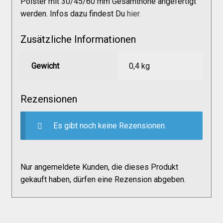
Polster mit 30/45/60 mm Gesamthöhe angefertigt
Versandkosten
werden. Infos dazu findest Du
hier.
Zusätzliche Informationen
Widerruf
Gewicht
0,4 kg
Datenschutzerklärung
Rezensionen
Zahlungsarten
Es gibt noch keine Rezensionen.
Nur angemeldete Kunden, die dieses Produkt
gekauft haben, dürfen eine Rezension abgeben.