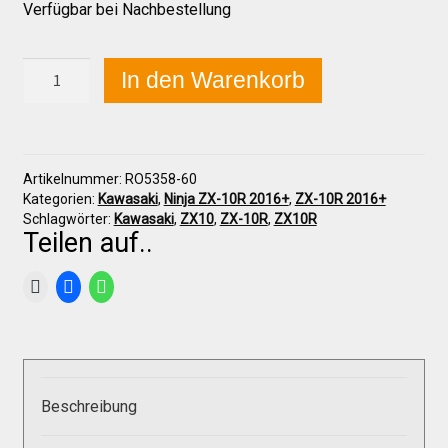
Verfügbar bei Nachbestellung
Über uns
Kawasaki
In den Warenkorb
ZX-
10R
2016-
Infos zu unseren Produkten
2020
Sitzpolster
Artikelnummer:
RO5358-60
(60mm)
Händlerkonditionen
Kategorien:
Kawasaki
,
Ninja ZX-10R 2016+
,
ZX-10R 2016+
Menge
Schlagwörter:
Kawasaki
,
ZX10
,
ZX-10R
,
ZX10R
Teilen auf..
Marken
Sitzpolster und erhöhte Sitzpolster
Preislisten
Beschreibung