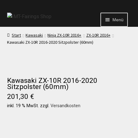
Menü
Start
Kawasaki
Ninja ZX-10R 2016+
ZX-10R 2016+
Start
Kawasaki ZX-10R 2016-2020 Sitzpolster (60mm)
Echtheit von Bewertungen
Kontakt
Kawasaki ZX-10R 2016-2020
Sitzpolster (60mm)
201,30
€
News
inkl. 19 % MwSt.
zzgl.
Versandkosten
News
Test Startseite