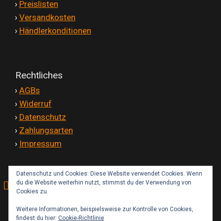
'
›
Preislisten
'
›
Versandkosten
'
›
Händlerkonditionen
Rechtliches
'
›
AGBs
'
›
Widerruf
'
›
Datenschutz
'
›
Zahlungsarten
'
›
Impressum
Datenschutz und Cookies: Diese Website verwendet Cookies. Wenn
du die Website weiterhin nutzt, stimmst du der Verwendung von
Kontakt
Cookies zu.
Weitere Informationen, beispielsweise zur Kontrolle von Cookies,
findest du hier:
Cookie-Richtlinie