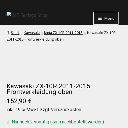
Menü
Start
Kawasaki
Ninja ZX-10R 2011-2015
Kawasaki ZX-10R
Start
2011-2015 Frontverkleidung oben
Echtheit von Bewertungen
Kontakt
Kawasaki ZX-10R 2011-2015
Frontverkleidung oben
News
152,90
€
News
inkl. 19 % MwSt.
zzgl.
Versandkosten
Nur noch 2 vorrätig (kann nachbestellt werden)
Test Startseite