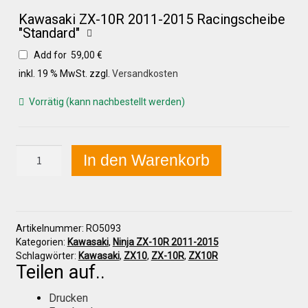
Versandkosten
Kawasaki ZX-10R 2011-2015 Racingscheibe
"Standard"
Widerruf
Add for
59,00
€
inkl. 19 % MwSt.
zzgl.
Versandkosten
Datenschutzerklärung
Vorrätig (kann nachbestellt werden)
Zahlungsarten
Kawasaki
In den Warenkorb
ZX-
10R
2011-
2015
Frontverkleidung
Artikelnummer:
RO5093
oben
Kategorien:
Kawasaki
,
Ninja ZX-10R 2011-2015
Menge
Schlagwörter:
Kawasaki
,
ZX10
,
ZX-10R
,
ZX10R
Teilen auf..
Drucken