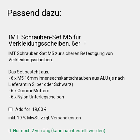
Passend dazu:
Über uns
IMT Schrauben-Set M5 für
Infos zu unseren Produkten
Verkleidungsscheiben, 6er
IMT Schrauben-Set M5 zur sicheren Befestigung von
Verkleidungsscheiben.
Händlerkonditionen
Das Set besteht aus:
- 6 x M5 16mm Innensechskantschrauben aus ALU (je nach
Marken
Lieferant in Silber oder Schwarz)
- 6 x Gummi-Muttern
- 6 x Nylon Unterlegscheiben
Sitzpolster und erhöhte Sitzpolster
Add for
19,00
€
inkl. 19 % MwSt.
zzgl.
Versandkosten
Preislisten
Nur noch 2 vorrätig (kann nachbestellt werden)