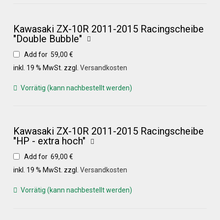
Galerie
Kawasaki ZX-10R 2011-2015 Racingscheibe
Warenkorb
"Double Bubble"
Add for
59,00
€
Kasse
inkl. 19 % MwSt.
zzgl.
Versandkosten
Vorrätig (kann nachbestellt werden)
Mein Konto
Kawasaki ZX-10R 2011-2015 Racingscheibe
Allgemeine Geschäftsbedingungen
"HP - extra hoch"
Add for
69,00
€
FAQs
inkl. 19 % MwSt.
zzgl.
Versandkosten
Vorrätig (kann nachbestellt werden)
Impressum