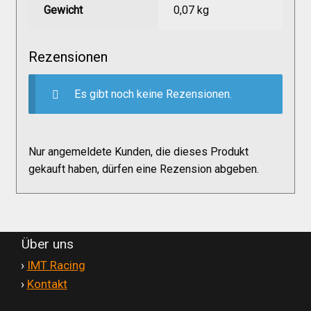
Versandkosten
Gewicht
0,07 kg
Widerruf
Rezensionen
Es gibt noch keine Rezensionen.
Datenschutzerklärung
Zahlungsarten
Nur angemeldete Kunden, die dieses Produkt
gekauft haben, dürfen eine Rezension abgeben.
Über uns
'
›
IMT Racing
'
›
Kontakt