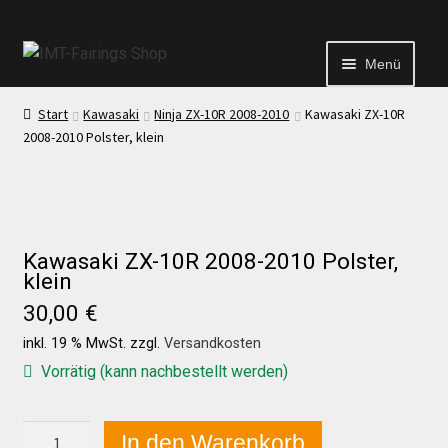
Menü
Start
Kawasaki
Ninja ZX-10R 2008-2010
Kawasaki ZX-10R
Start
2008-2010 Polster, klein
Echtheit von Bewertungen
Kontakt
Kawasaki ZX-10R 2008-2010 Polster,
klein
30,00
€
News
inkl. 19 % MwSt.
zzgl.
Versandkosten
Vorrätig (kann nachbestellt werden)
News
Kawasaki
In den Warenkorb
Test Startseite