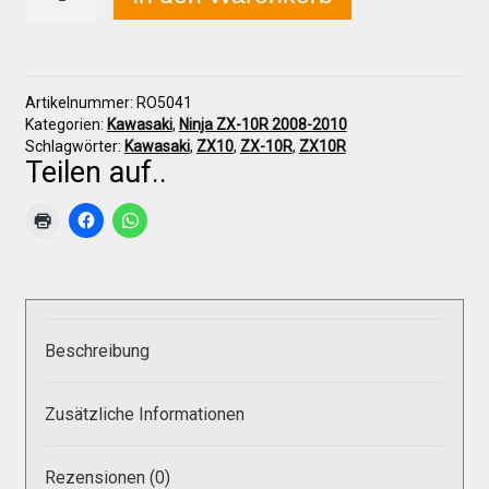
ZX-
10R
2008-
2010
Über uns
Polster,
Artikelnummer:
RO5041
klein
Kategorien:
Kawasaki
,
Ninja ZX-10R 2008-2010
Menge
Infos zu unseren Produkten
Schlagwörter:
Kawasaki
,
ZX10
,
ZX-10R
,
ZX10R
Teilen auf..
Händlerkonditionen
Marken
Beschreibung
Sitzpolster und erhöhte Sitzpolster
Zusätzliche Informationen
Preislisten
Rezensionen (0)