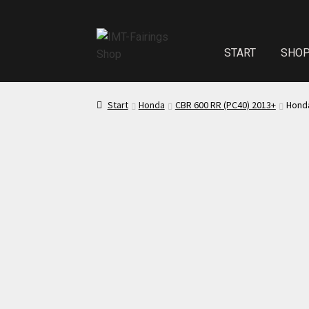
START
SHO
Start
Echth
Start
Honda
CBR 600 RR (PC40) 2013+
Honda
Test Startseite
Sitzpolster und
Kasse
Mei
Impressum