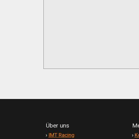
Über uns
Me
'
›
IMT Racing
'
›
K