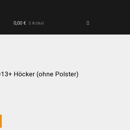
0,00
€
0 Artikel
3+ Höcker (ohne Polster)
b