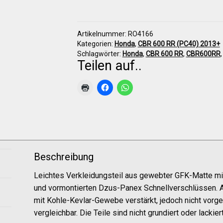
(PC40)
2013+
Höcker
Artikelnummer:
RO4166
(ohne
Kategorien:
Honda
,
CBR 600 RR (PC40) 2013+
Polster)
Schlagwörter:
Honda
,
CBR 600 RR
,
CBR600RR
Menge
Teilen auf..
Beschreibung
Leichtes Verkleidungsteil aus gewebter GFK-Matte m
und vormontierten Dzus-Panex Schnellverschlüssen. A
mit Kohle-Kevlar-Gewebe verstärkt, jedoch nicht vorge
vergleichbar. Die Teile sind nicht grundiert oder lackiert