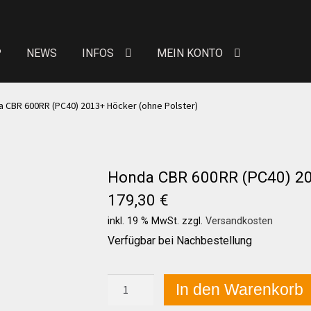
P
NEWS
INFOS
MEIN KONTO
eit von Bewertungen
Kontakt
News
News
 CBR 600RR (PC40) 2013+ Höcker (ohne Polster)
Über uns
Händlerkonditionen
Marken
Honda CBR 600RR (PC40) 201
 erhöhte Sitzpolster
Preislisten
Galerie
Warenkor
179,30
€
inkl. 19 % MwSt.
zzgl.
Versandkosten
n Konto
Allgemeine Geschäftsbedingungen
FAQs
Verfügbar bei Nachbestellung
Versandkosten
Widerruf
Datenschutzerklärung
Honda
In den Warenkorb
CBR
600RR