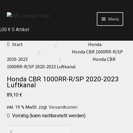
Menü
0,00
€
0 Artikel
Start
Start
Honda
Honda CBR 1000RR-R/SP
Echtheit von Bewertungen
2020-2023
Honda CBR
1000RR-R/SP 2020-2023 Luftkanal
Kontakt
Honda CBR 1000RR-R/SP 2020-2023
Luftkanal
News
89,10
€
inkl. 19 % MwSt.
zzgl.
Versandkosten
News
Vorrätig (kann nachbestellt werden)
Honda
Test Startseite