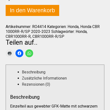
CBR
1000RR-
In den Warenkorb
R/SP
2020-
Über uns
2023
Luftkanal
Artikelnummer:
RO4414
Kategorien:
Honda
,
Honda CBR
Menge
1000RR-R/SP 2020-2023
Schlagwörter:
Honda
,
Infos zu unseren Produkten
CBR1000RR-R
,
CBR1000RR-R/SP
Teilen auf..
Händlerkonditionen
Marken
Beschreibung
Zusätzliche Informationen
Sitzpolster und erhöhte Sitzpolster
Rezensionen (0)
Preislisten
Beschreibung
Einzelteil aus gewebter GFK-Matte mit schwarzem