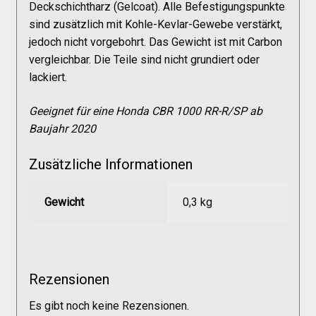
Galerie
Deckschichtharz (Gelcoat). Alle Befestigungspunkte
sind zusätzlich mit Kohle-Kevlar-Gewebe verstärkt,
jedoch nicht vorgebohrt. Das Gewicht ist mit Carbon
Warenkorb
vergleichbar. Die Teile sind nicht grundiert oder
lackiert.
Kasse
Geeignet für eine Honda CBR 1000 RR-R/SP ab
Baujahr 2020
Mein Konto
Zusätzliche Informationen
Allgemeine Geschäftsbedingungen
Gewicht
0,3 kg
FAQs
Rezensionen
Impressum
Es gibt noch keine Rezensionen.