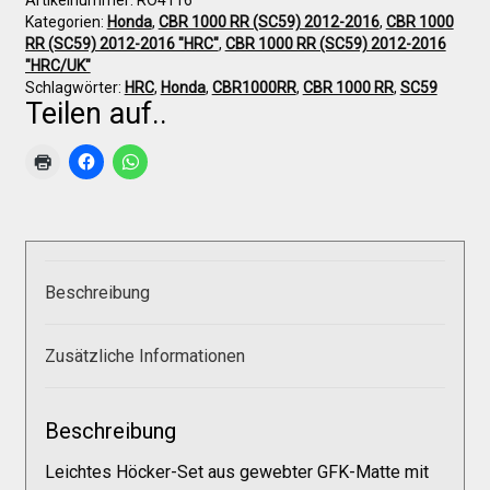
Artikelnummer:
RO4116
Galerie
Kategorien:
Honda
,
CBR 1000 RR (SC59) 2012-2016
,
CBR 1000
RR (SC59) 2012-2016 "HRC"
,
CBR 1000 RR (SC59) 2012-2016
"HRC/UK"
Warenkorb
Schlagwörter:
HRC
,
Honda
,
CBR1000RR
,
CBR 1000 RR
,
SC59
Teilen auf..
Kasse
Mein Konto
Allgemeine Geschäftsbedingungen
Beschreibung
Zusätzliche Informationen
FAQs
Beschreibung
Impressum
Leichtes Höcker-Set aus gewebter GFK-Matte mit