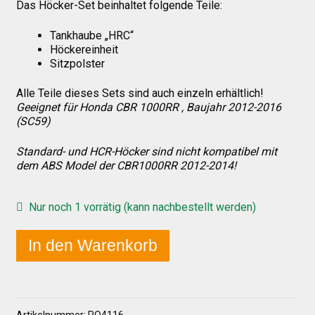
Das Höcker-Set beinhaltet folgende Teile:
Tankhaube „HRC“
Über uns
Höckereinheit
Sitzpolster
Infos zu unseren Produkten
Alle Teile dieses Sets sind auch einzeln erhältlich!
Geeignet für Honda CBR 1000RR , Baujahr 2012-2016
(SC59)
Händlerkonditionen
Standard- und HCR-Höcker sind nicht kompatibel mit
dem ABS Model der CBR1000RR 2012-2014!
Marken
Nur noch 1 vorrätig (kann nachbestellt werden)
Sitzpolster und erhöhte Sitzpolster
In den Warenkorb
Preislisten