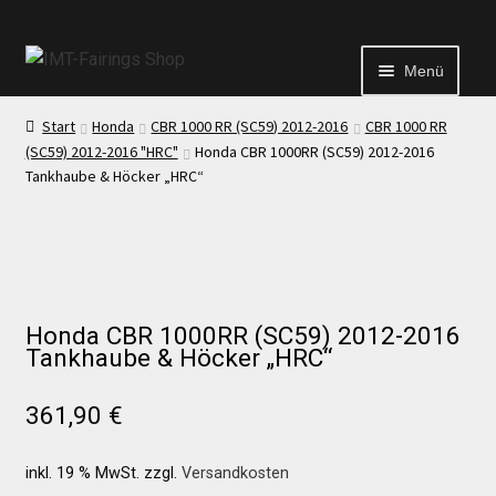
Menü
Start
Honda
CBR 1000 RR (SC59) 2012-2016
CBR 1000 RR
Start
(SC59) 2012-2016 "HRC"
Honda CBR 1000RR (SC59) 2012-2016
Tankhaube & Höcker „HRC“
Echtheit von Bewertungen
Kontakt
Honda CBR 1000RR (SC59) 2012-2016
News
Tankhaube & Höcker „HRC“
361,90
€
News
inkl. 19 % MwSt.
zzgl.
Versandkosten
Test Startseite