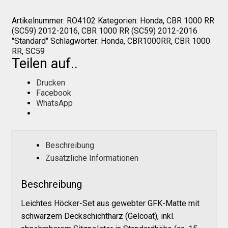
Galerie
2016
Höcker
Artikelnummer:
RO4102
Kategorien:
Honda
,
CBR 1000 RR
mit
(SC59) 2012-2016
,
CBR 1000 RR (SC59) 2012-2016
Tankhaube
Warenkorb
"Standard"
Schlagwörter:
Honda
,
CBR1000RR
,
CBR 1000
&
RR
,
SC59
Heck
Teilen auf..
"Standard"
Kasse
Menge
Drucken
Facebook
Mein Konto
WhatsApp
Allgemeine Geschäftsbedingungen
Beschreibung
Zusätzliche Informationen
FAQs
Beschreibung
Impressum
Leichtes Höcker-Set aus gewebter GFK-Matte mit
schwarzem Deckschichtharz (Gelcoat), inkl.