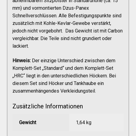
abnehmbarem Sitzpolster in Standardhöhe (ca. 15
Versandkosten
mm) und vormontierten Dzus-Panex
Schnellverschlüssen. Alle Befestigungspunkte sind
zusätzlich mit Kohle-Kevlar-Gewebe verstärkt,
Widerruf
jedoch nicht vorgebohrt. Das Gewicht ist mit Carbon
vergleichbar. Die Teile sind nicht grundiert oder
Datenschutzerklärung
lackiert.
Hinweis:
Der einzige Unterschied zwischen dem
Zahlungsarten
Komplett-Set „Standard“ und dem Komplett-Set
„HRC“ liegt in den unterschiedlichen Höckern. Bei
diesem Set sind Höcker und Tankhaube ein
zusammenhängendes Verkleidungsteil.
Zusätzliche Informationen
Gewicht
1,64 kg