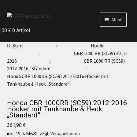
Menü
0,00
€
0 Artikel
Start
Start
Honda
CBR 1000 RR (SC59) 2012-
Echtheit von Bewertungen
2016
CBR 1000 RR (SC59)
2012-2016 "Standard"
Honda CBR 1000RR (SC59) 2012-2016 Höcker mit
Kontakt
Tankhaube & Heck „Standard“
News
Honda CBR 1000RR (SC59) 2012-2016
Höcker mit Tankhaube & Heck
„Standard“
News
361,90
€
inkl. 19 % MwSt.
zzgl.
Versandkosten
Test Startseite