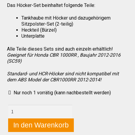
Das Höcker-Set beinhaltet folgende Teile:
Tankhaube mit Höcker und dazugehörigem
Über uns
Sitzpolster-Set (2-teilig)
Heckteil (Bürzel)
Unterplatte
Infos zu unseren Produkten
Alle Teile dieses Sets sind auch einzeln erhältlich!
Geeignet für Honda CBR 1000RR , Baujahr 2012-2016
Händlerkonditionen
(SC59)
Standard- und HCR-Höcker sind nicht kompatibel mit
Marken
dem ABS Model der CBR1000RR 2012-2014!
Nur noch 1 vorrätig (kann nachbestellt werden)
Sitzpolster und erhöhte Sitzpolster
Honda
CBR
Preislisten
1000RR
In den Warenkorb
(SC59)
2012-