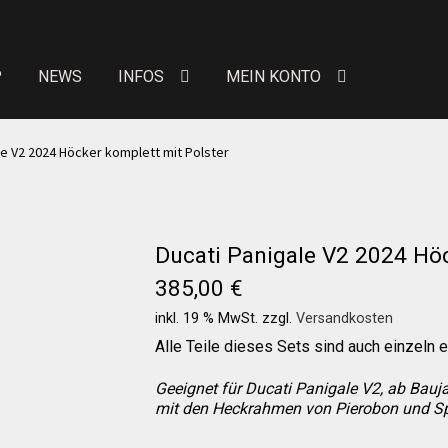
P
NEWS
INFOS
MEIN KONTO
eit von Bewertungen
Kontakt
News
News
le V2 2024 Höcker komplett mit Polster
Über uns
Händlerkonditionen
Marken
Ducati Panigale V2 2024 Höc
 erhöhte Sitzpolster
Preislisten
Galerie
Warenkor
385,00
€
inkl. 19 % MwSt.
zzgl.
Versandkosten
n Konto
Allgemeine Geschäftsbedingungen
FAQs
Alle Teile dieses Sets sind auch einzeln er
Geeignet für Ducati Panigale V2, ab Bauj
Versandkosten
Widerruf
Datenschutzerklärung
mit den Heckrahmen von Pierobon und Sp