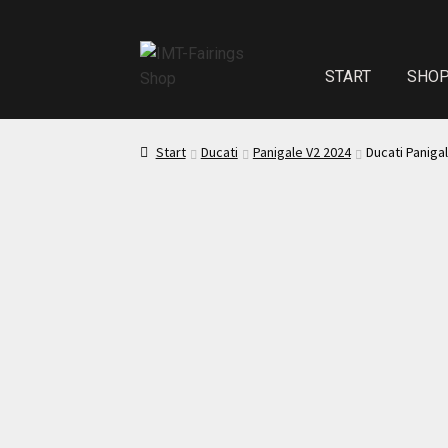
START
SHO
Start
Echth
Start
Ducati
Panigale V2 2024
Ducati Paniga
Test Startseite
Sitzpolster und
Kasse
Mei
Impressum