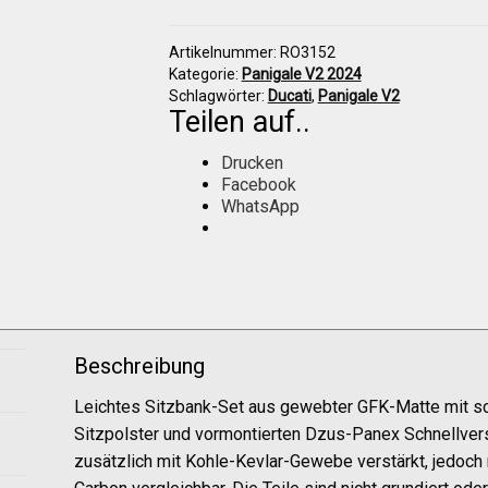
Höcker
komplett
Artikelnummer:
RO3152
mit
Kategorie:
Panigale V2 2024
Polster
Schlagwörter:
Ducati
,
Panigale V2
Menge
Teilen auf..
Drucken
Facebook
WhatsApp
Beschreibung
Leichtes Sitzbank-Set aus gewebter GFK-Matte mit sc
Sitzpolster und vormontierten Dzus-Panex Schnellver
zusätzlich mit Kohle-Kevlar-Gewebe verstärkt, jedoch 