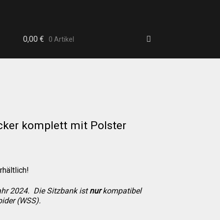
0,00
€
0 Artikel
ker komplett mit Polster
b
hältlich!
ahr 2024. Die Sitzbank ist
nur
kompatibel
ider (WSS).