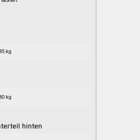
lackiert.
85 kg
80 kg
erteil hinten